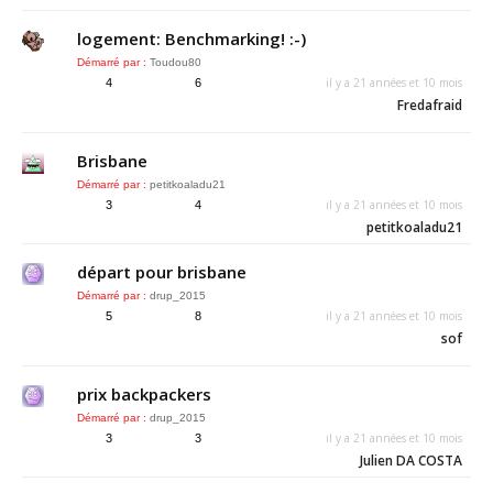
logement: Benchmarking! :-)
Démarré par :
Toudou80
il y a 21 années et 10 mois
4
6
Fredafraid
Brisbane
Démarré par :
petitkoaladu21
il y a 21 années et 10 mois
3
4
petitkoaladu21
départ pour brisbane
Démarré par :
drup_2015
il y a 21 années et 10 mois
5
8
sof
prix backpackers
Démarré par :
drup_2015
il y a 21 années et 10 mois
3
3
Julien DA COSTA