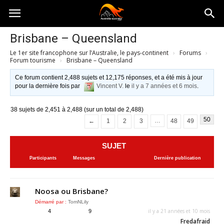
Australia-
Brisbane – Queensland
Le 1er site francophone sur l’Australie, le pays-continent
›
Forums
›
australie.com
Forum tourisme
›
Brisbane – Queensland
Ce forum contient 2,488 sujets et 12,175 réponses, et a été mis à jour
pour la dernière fois par
Vincent V.
le
il y a 7 années et 6 mois
.
38 sujets de 2,451 à 2,488 (sur un total de 2,488)
50
…
←
1
2
3
48
49
SUJET
Participants
Messages
Dernière publication
Noosa ou Brisbane?
Démarré par :
TomNLily
il y a 21 années et 10 mois
4
9
Fredafraid