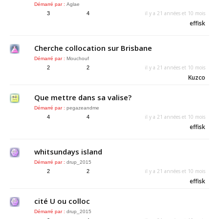
Démarré par :
Aglae
il y a 21 années et 10 mois
3
4
effisk
Cherche collocation sur Brisbane
Démarré par :
Mouchouf
il y a 21 années et 10 mois
2
2
Kuzco
Que mettre dans sa valise?
Démarré par :
pegazeandme
il y a 21 années et 10 mois
4
4
effisk
whitsundays island
Démarré par :
drup_2015
il y a 21 années et 10 mois
2
2
effisk
cité U ou colloc
Démarré par :
drup_2015