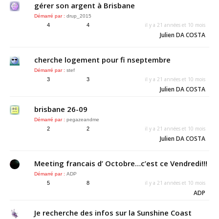
gérer son argent à Brisbane
Démarré par :
drup_2015
il y a 21 années et 10 mois
4
4
Julien DA COSTA
cherche logement pour fi nseptembre
Démarré par :
stef
il y a 21 années et 10 mois
3
3
Julien DA COSTA
brisbane 26-09
Démarré par :
pegazeandme
il y a 21 années et 10 mois
2
2
Julien DA COSTA
Meeting francais d’ Octobre…c’est ce Vendredi!!!
Démarré par :
ADP
il y a 21 années et 10 mois
5
8
ADP
Je recherche des infos sur la Sunshine Coast