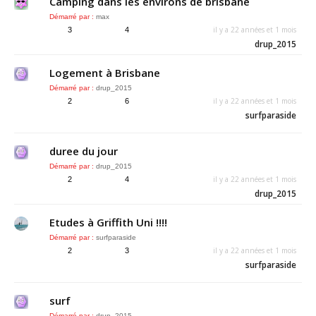
Camping dans les environs de brisbane
Démarré par :
max
il y a 22 années et 1 mois
3
4
drup_2015
Logement à Brisbane
Démarré par :
drup_2015
il y a 22 années et 1 mois
2
6
surfparaside
duree du jour
Démarré par :
drup_2015
il y a 22 années et 1 mois
2
4
drup_2015
Etudes à Griffith Uni !!!!
Démarré par :
surfparaside
il y a 22 années et 1 mois
2
3
surfparaside
surf
Démarré par :
drup_2015