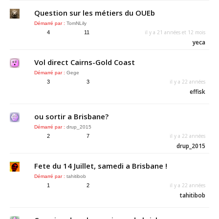
Question sur les métiers du OUEb
Démarré par :
TomNLily
il y a 21 années et 12 mois
4
11
yeca
Vol direct Cairns-Gold Coast
Démarré par :
Gege
il y a 22 années
3
3
effisk
ou sortir a Brisbane?
Démarré par :
drup_2015
il y a 22 années
2
7
drup_2015
Fete du 14 Juillet, samedi a Brisbane !
Démarré par :
tahitibob
il y a 22 années
1
2
tahitibob