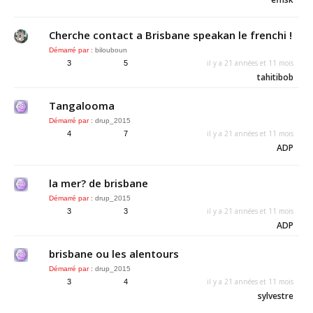
Cherche contact a Brisbane speakan le frenchi !
Démarré par :
bilouboun
il y a 21 années et 11 mois
3
5
tahitibob
Tangalooma
Démarré par :
drup_2015
il y a 21 années et 11 mois
4
7
ADP
la mer? de brisbane
Démarré par :
drup_2015
il y a 21 années et 11 mois
3
3
ADP
brisbane ou les alentours
Démarré par :
drup_2015
il y a 21 années et 11 mois
3
4
sylvestre