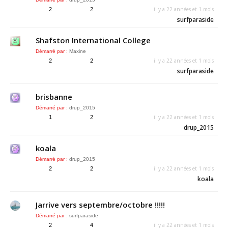
il y a 22 années et 1 mois
2
2
surfparaside
Shafston International College
Démarré par :
Maxine
il y a 22 années et 1 mois
2
2
surfparaside
brisbanne
Démarré par :
drup_2015
il y a 22 années et 1 mois
1
2
drup_2015
koala
Démarré par :
drup_2015
il y a 22 années et 1 mois
2
2
koala
Jarrive vers septembre/octobre !!!!!
Démarré par :
surfparaside
il y a 22 années et 1 mois
2
4