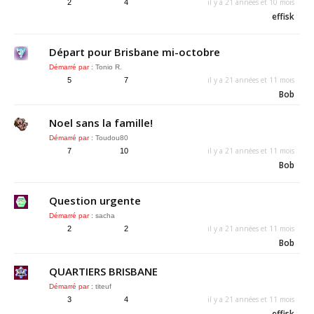
il y a 21 années et 10 mois
2
4
effisk
Départ pour Brisbane mi-octobre
Démarré par :
Tonio R.
il y a 21 années et 11 mois
5
7
Bob
Noel sans la famille!
Démarré par :
Toudou80
il y a 21 années et 11 mois
7
10
Bob
Question urgente
Démarré par :
sacha
il y a 21 années et 11 mois
2
2
Bob
QUARTIERS BRISBANE
Démarré par :
titeuf
il y a 21 années et 11 mois
3
4
effisk