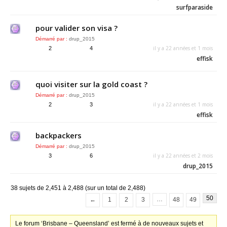
surfparaside
pour valider son visa ?
Démarré par :
drup_2015
il y a 22 années et 1 mois
2
4
effisk
quoi visiter sur la gold coast ?
Démarré par :
drup_2015
il y a 22 années et 1 mois
2
3
effisk
backpackers
Démarré par :
drup_2015
il y a 22 années et 2 mois
3
6
drup_2015
38 sujets de 2,451 à 2,488 (sur un total de 2,488)
50
…
←
1
2
3
48
49
Le forum ‘Brisbane – Queensland’ est fermé à de nouveaux sujets et