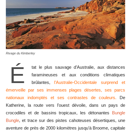
Rivage du Kimberley
É
tat le plus sauvage d’Australie, aux distances
faramineuses et aux conditions climatiques
brûlantes,
l’Australie-Occidentale surprend et
émerveille par ses immenses plages désertes, ses parcs
nationaux indomptés et ses contrastes de couleurs.
De
Katherine, la route vers l’ouest dévoile, dans un pays de
crocodiles et de bassins tropicaux, les détonantes
Bungle
Bungle
, et trace sur des pistes cahoteuses désertiques, une
aventure de près de 2000 kilomètres jusqu’à Broome, capitale