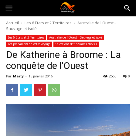
Australia-
Accueil
Les 6 Etats et 2 Territoires
Australie de l'Ouest -
Sauvage et isolé
australie.com
Les 6 Etats et 2 Territoires
Australie de l'Ouest - Sauvage et isolé
Les préparatifs de votre voyage
Sélections d'itinéraires choisis
De Katherine à Broome : La
conquête de l’Ouest
Par
Marty
-
15 janvier 2016
2555
0