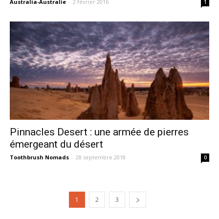
Australia-Australie
-
2 février 2016
1
Pinnacles Desert : une armée de pierres
émergeant du désert
Toothbrush Nomads
-
28 septembre 2018
0
1
2
3