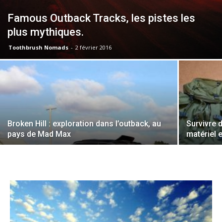
Famous Outback Tracks, les pistes les
plus mythiques.
Toothbrush Nomads
-
2 février 2016
Broken Hill : exploration dans l’outback, au
Survivre d
pays de Mad Max
matériel 