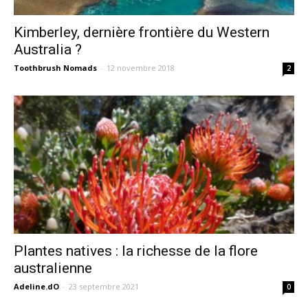
Kimberley, dernière frontière du Western
Australia ?
Toothbrush Nomads
-
12 novembre 2018
2
Plantes natives : la richesse de la flore
australienne
Adeline.dO
-
23 septembre 2021
0