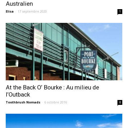
Australien
Elisa
-
17 septembre 2020
1
At the Back O’ Bourke : Au milieu de
l’Outback
Toothbrush Nomads
-
6 octobre 2016
0