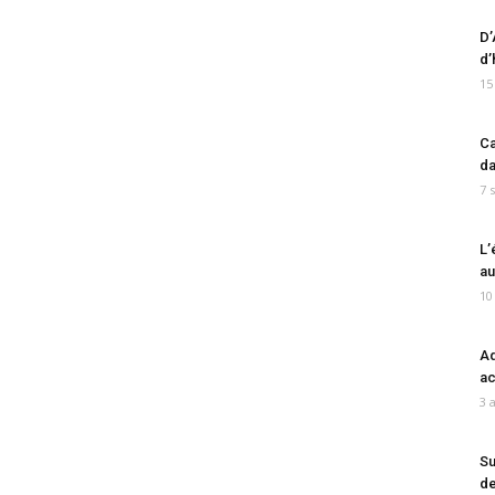
D’
d’
15
Ca
da
7 
L’
au
10
Ad
ac
3 
Su
de