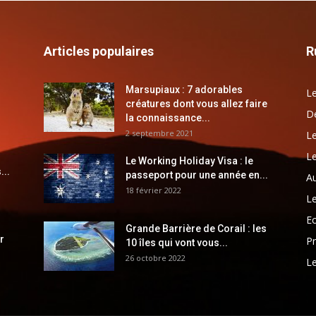
Articles populaires
R
Marsupiaux : 7 adorables
Le
créatures dont vous allez faire
Dé
la connaissance...
2 septembre 2021
Le
Le
Le Working Holiday Visa : le
...
passeport pour une année en...
Au
18 février 2022
Le
E
Grande Barrière de Corail : les
r
Pr
10 îles qui vont vous...
26 octobre 2022
Le