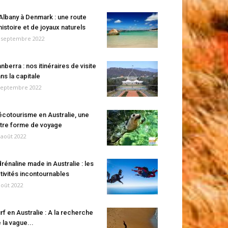
Albany à Denmark : une route
histoire et de joyaux naturels
 septembre 2022
nberra : nos itinéraires de visite
ns la capitale
septembre 2022
écotourisme en Australie, une
tre forme de voyage
 août 2022
rénaline made in Australie : les
tivités incontournables
août 2022
rf en Australie : A la recherche
 la vague...