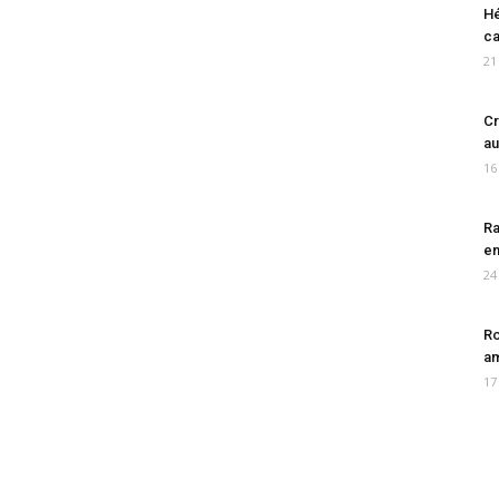
Hé
ca
21
Cr
au
16
Ra
en
24
Ro
am
17