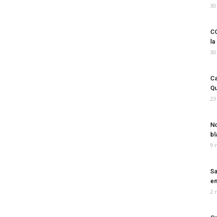
30
CO
la
30
Ca
Qu
23
No
bl
9 
Sa
em
2 