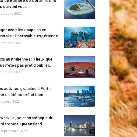
ande Barrière de Corail : les 10
es qui vont vous...
 octobre 2022
ger avec les dauphins en
stralie : l’incroyable expérience
 octobre 2022
its australiennes : 7 lieux que
us n’êtes pas prêt d’oublier...
 octobre 2022
s activités gratuites à Perth,
ur un été coloré et bien...
octobre 2022
wnsville, point stratégique du
rd tropical Queensland
 septembre 2022