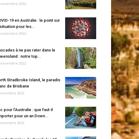
 novembre 2022
VID-19 en Australie : le point sur
 situation pour les...
 novembre 2022
scades à ne pas rater dans le
eensland : notre top...
 novembre 2022
rth Stradbroke Island, le paradis
anc de Brisbane
novembre 2022
c pour l’Australie : que faut-il
porter pour un an Down...
novembre 2022