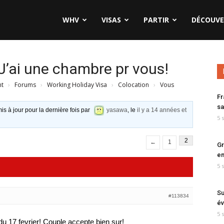
WHV
VISAS
PARTIR
DÉCOUVE
J’ai une chambre pr vous!
nt
›
Forums
›
Working Holiday Visa
›
Colocation
›
Vous
Fr
sa
is à jour pour la dernière fois par
yasawa
, le
il y a 14 années et
5 
2
←
1
Gr
en
5 
Su
#113834
év
5 
u 17 fevrier! Couple accepte bien sur!