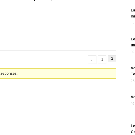
La
im
12
Le
un
10
2
←
1
Vo
t réponses.
Te
25
Vo
19
Le
Ce