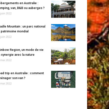
bergements en Australie :
mping, van, B&B ou auberges ?
 juin 2022
adle Mountain : un parc national
 patrimoine mondial
 juin 2022
inbow Region, un mode de vie
 synergie avec la nature
 mai 2022
ad trip en Australie : comment
énager son van ?
 mai 2022