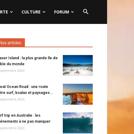
RTE
CULTURE
FORUM
Nos articles
aser Island : la plus grande île de
ble du monde
septembre 2023
eat Ocean Road : une route
tre surf, koalas et paysages...
septembre 2023
rf trip en Australie : les
énements à ne pas manquer
septembre 2023