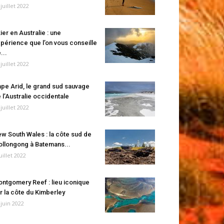
 juillet 2022
ier en Australie : une
périence que l’on vous conseille
...
 juillet 2022
pe Arid, le grand sud sauvage
 l’Australie occidentale
 juillet 2022
w South Wales : la côte sud de
llongong à Batemans...
juillet 2022
ntgomery Reef : lieu iconique
r la côte du Kimberley
 juin 2022