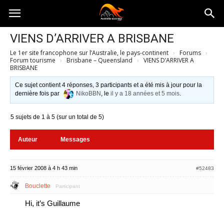
Australia-
VIENS D’ARRIVER A BRISBANE
Le 1er site francophone sur l’Australie, le pays-continent
›
Forums
›
australie.com
Forum tourisme
›
Brisbane – Queensland
›
VIENS D’ARRIVER A
BRISBANE
Ce sujet contient 4 réponses, 3 participants et a été mis à jour pour la
dernière fois par
NikoBBN
, le
il y a 18 années et 5 mois
.
5 sujets de 1 à 5 (sur un total de 5)
Auteur
Messages
15 février 2008 à 4 h 43 min
#52483
Bouclette
Participant
Hi, it’s Guillaume