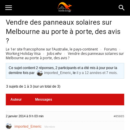
Australia-
Vendre des panneaux solaires sur
Melbourne au porte à porte, des avis
australie.com
?
Le 1er site francophone sur l’Australie, le pays-continent
›
Forums
›
Working Holiday Visa
›
Jobs whv
›
Vendre des panneaux solaires sur
Melbourne au porte à porte, des avis ?
Ce sujet contient 2 réponses, 2 participants et a été mis à jour pour la
dernière fois par
imported_Emeric
, le
il y a 12 années et 7 mois
.
3 sujets de 1 à 3 (sur un total de 3)
Auteur
Messages
2 janvier 2014 à 9 h 03 min
#85865
imported_Emeric
Membre