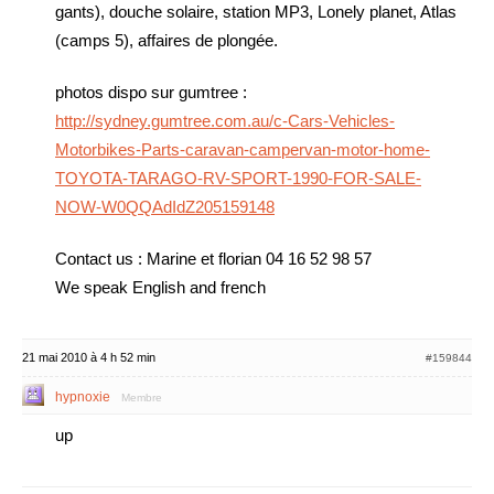
gants), douche solaire, station MP3, Lonely planet, Atlas
(camps 5), affaires de plongée.
photos dispo sur gumtree :
http://sydney.gumtree.com.au/c-Cars-Vehicles-
Motorbikes-Parts-caravan-campervan-motor-home-
TOYOTA-TARAGO-RV-SPORT-1990-FOR-SALE-
NOW-W0QQAdIdZ205159148
Contact us : Marine et florian 04 16 52 98 57
We speak English and french
21 mai 2010 à 4 h 52 min
#159844
hypnoxie
Membre
up