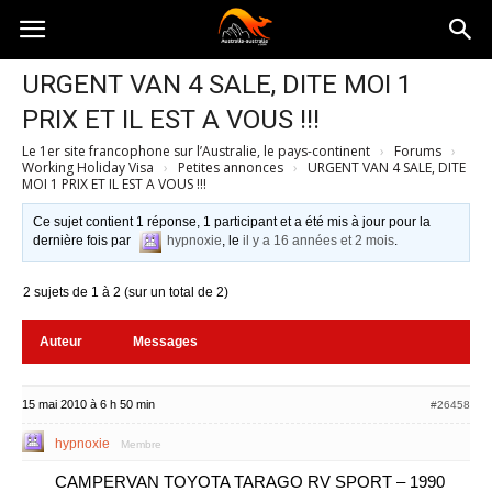
Australia-
URGENT VAN 4 SALE, DITE MOI 1
PRIX ET IL EST A VOUS !!!
australie.com
Le 1er site francophone sur l’Australie, le pays-continent
›
Forums
›
Working Holiday Visa
›
Petites annonces
›
URGENT VAN 4 SALE, DITE
MOI 1 PRIX ET IL EST A VOUS !!!
Ce sujet contient 1 réponse, 1 participant et a été mis à jour pour la
dernière fois par
hypnoxie
, le
il y a 16 années et 2 mois
.
2 sujets de 1 à 2 (sur un total de 2)
Auteur
Messages
15 mai 2010 à 6 h 50 min
#26458
hypnoxie
Membre
CAMPERVAN TOYOTA TARAGO RV SPORT – 1990