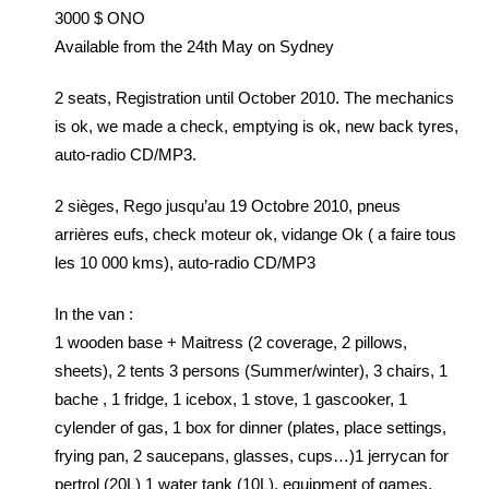
3000 $ ONO
Available from the 24th May on Sydney
2 seats, Registration until October 2010. The mechanics
is ok, we made a check, emptying is ok, new back tyres,
auto-radio CD/MP3.
2 sièges, Rego jusqu’au 19 Octobre 2010, pneus
arrières eufs, check moteur ok, vidange Ok ( a faire tous
les 10 000 kms), auto-radio CD/MP3
In the van :
1 wooden base + Maitress (2 coverage, 2 pillows,
sheets), 2 tents 3 persons (Summer/winter), 3 chairs, 1
bache , 1 fridge, 1 icebox, 1 stove, 1 gascooker, 1
cylender of gas, 1 box for dinner (plates, place settings,
frying pan, 2 saucepans, glasses, cups…)1 jerrycan for
pertrol (20L) 1 water tank (10L), equipment of games,