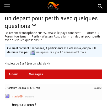
Australia-
un depart pour perth avec quelques
questions ^^
australie.com
Le 1er site francophone sur l’Australie, le pays-continent
›
Forums
›
Forum tourisme
›
Perth – Western Australia
›
un depart pour perth
avec quelques questions ^^
Ce sujet contient 3 réponses, 4 participants et a été mis à jour pour la
dernière fois par
nataparis
, le
il y a 17 années et 9 mois
.
4 sujets de 1 à 4 (sur un total de 4)
Auteur
Messages
27 octobre 2008 à 10 h 49 min
#44456
marie69
Membre
bonjour a tous !