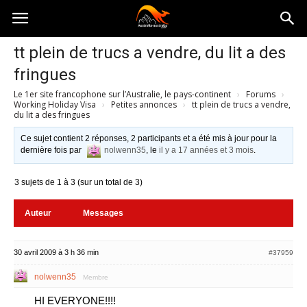
Australia-
tt plein de trucs a vendre, du lit a des
fringues
australie.com
Le 1er site francophone sur l’Australie, le pays-continent
›
Forums
›
Working Holiday Visa
›
Petites annonces
›
tt plein de trucs a vendre,
du lit a des fringues
Ce sujet contient 2 réponses, 2 participants et a été mis à jour pour la
dernière fois par
nolwenn35
, le
il y a 17 années et 3 mois
.
3 sujets de 1 à 3 (sur un total de 3)
Auteur
Messages
30 avril 2009 à 3 h 36 min
#37959
nolwenn35
Membre
HI EVERYONE!!!!