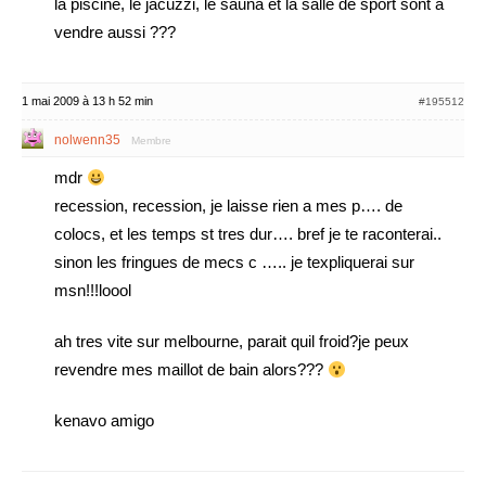
la piscine, le jacuzzi, le sauna et la salle de sport sont a
vendre aussi ???
1 mai 2009 à 13 h 52 min
#195512
nolwenn35
Membre
mdr
recession, recession, je laisse rien a mes p…. de
colocs, et les temps st tres dur…. bref je te raconterai..
sinon les fringues de mecs c ….. je texpliquerai sur
msn!!!loool
ah tres vite sur melbourne, parait quil froid?je peux
revendre mes maillot de bain alors???
kenavo amigo