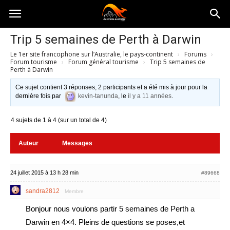
Australia-
Trip 5 semaines de Perth à Darwin
Le 1er site francophone sur l’Australie, le pays-continent
›
Forums
›
australie.com
Forum tourisme
›
Forum général tourisme
›
Trip 5 semaines de
Perth à Darwin
Ce sujet contient 3 réponses, 2 participants et a été mis à jour pour la
dernière fois par
kevin-tanunda
, le
il y a 11 années
.
4 sujets de 1 à 4 (sur un total de 4)
Auteur
Messages
24 juillet 2015 à 13 h 28 min
#89668
sandra2812
Membre
Bonjour nous voulons partir 5 semaines de Perth a
Darwin en 4×4. Pleins de questions se poses,et