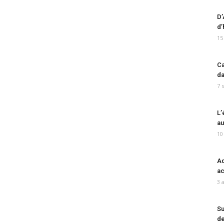
D’
d’
15
Ca
da
7 
L’
au
10
Ad
ac
3 
Su
de