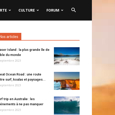
RTE
CULTURE
FORUM
Nos articles
aser Island : la plus grande île de
ble du monde
septembre 2023
eat Ocean Road : une route
tre surf, koalas et paysages...
septembre 2023
rf trip en Australie : les
énements à ne pas manquer
septembre 2023