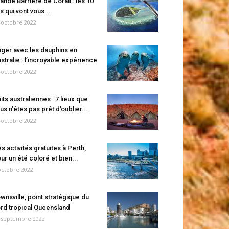
ande Barrière de Corail : les 10
es qui vont vous...
 octobre 2022
ger avec les dauphins en
stralie : l’incroyable expérience
 octobre 2022
its australiennes : 7 lieux que
us n’êtes pas prêt d’oublier...
 octobre 2022
s activités gratuites à Perth,
ur un été coloré et bien...
octobre 2022
wnsville, point stratégique du
rd tropical Queensland
 septembre 2022