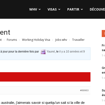
WHV
VISAS
PARTIR
DÉCOUVE
ment
nt
›
Forums
›
Working Holiday Visa
›
Jobs whv
›
Travailler
Fr
sa
 à jour pour la dernière fois par
Yaurel
, le
il y a 10 années et 9
5 
Gr
en
5 
Su
#89963
év
5 
stralie, j’aimerais savoir si quelqu’un sait si la ville de