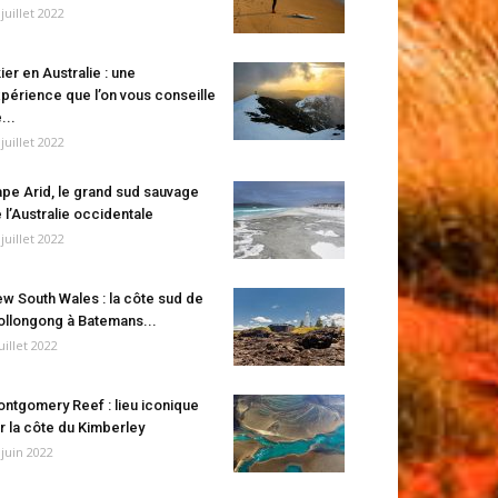
 juillet 2022
ier en Australie : une
périence que l’on vous conseille
...
 juillet 2022
pe Arid, le grand sud sauvage
 l’Australie occidentale
 juillet 2022
w South Wales : la côte sud de
llongong à Batemans...
juillet 2022
ntgomery Reef : lieu iconique
r la côte du Kimberley
 juin 2022