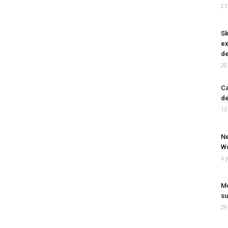
27
Sk
ex
de
20
Ca
de
13
Ne
Wo
6 
Mo
su
29