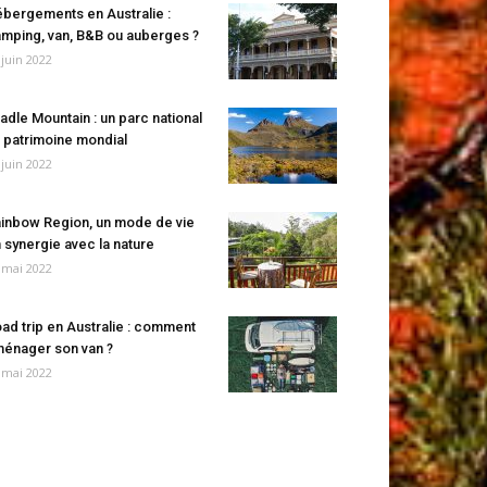
bergements en Australie :
mping, van, B&B ou auberges ?
 juin 2022
adle Mountain : un parc national
 patrimoine mondial
 juin 2022
inbow Region, un mode de vie
 synergie avec la nature
 mai 2022
ad trip en Australie : comment
énager son van ?
 mai 2022