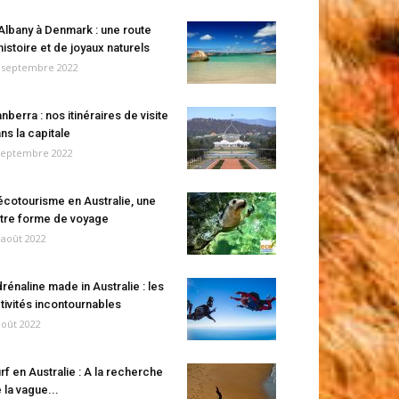
Albany à Denmark : une route
histoire et de joyaux naturels
 septembre 2022
nberra : nos itinéraires de visite
ns la capitale
septembre 2022
écotourisme en Australie, une
tre forme de voyage
 août 2022
rénaline made in Australie : les
tivités incontournables
août 2022
rf en Australie : A la recherche
 la vague...