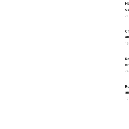
Hé
ca
21
Cr
au
16
Ra
en
24
Ro
am
17