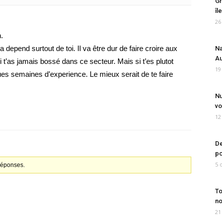
Gr
îl
26
.
 depend surtout de toi. Il va être dur de faire croire aux
Na
Au
 t’as jamais bossé dans ce secteur. Mais si t’es plutot
19
ues semaines d’experience. Le mieux serait de te faire
Nu
vo
12
De
po
5 
 réponses.
To
no
21