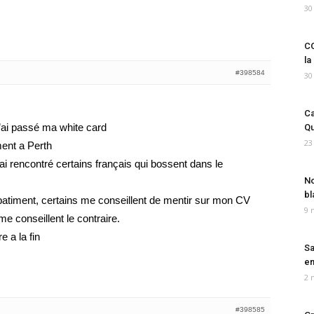
30
CO
la
#398584
30
Ca
j’ai passé ma white card
Qu
23
ment a Perth
ai rencontré certains français qui bossent dans le
No
bl
batiment, certains me conseillent de mentir sur mon CV
9 
e conseillent le contraire.
e a la fin
Sa
em
2 
#398585