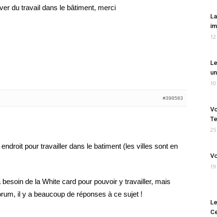
ver du travail dans le bâtiment, merci
La
im
12
Le
un
10
#398583
Vo
Te
25
endroit pour travailler dans le batiment (les villes sont en
Vo
19
 besoin de la White card pour pouvoir y travailler, mais
forum, il y a beaucoup de réponses à ce sujet !
Le
Ce