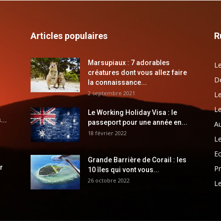
Articles populaires
R
Marsupiaux : 7 adorables
Le
créatures dont vous allez faire
Dé
la connaissance...
2 septembre 2021
Le
Le
Le Working Holiday Visa : le
...
passeport pour une année en...
Au
18 février 2022
Le
E
Grande Barrière de Corail : les
r
Pr
10 îles qui vont vous...
26 octobre 2022
Le