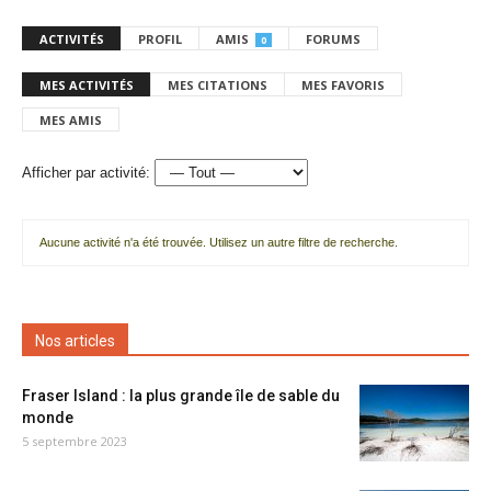
ACTIVITÉS
PROFIL
AMIS
FORUMS
0
MES ACTIVITÉS
MES CITATIONS
MES FAVORIS
MES AMIS
Afficher par activité:
Aucune activité n'a été trouvée. Utilisez un autre filtre de recherche.
Nos articles
Fraser Island : la plus grande île de sable du
monde
5 septembre 2023