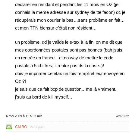
declarer en résidant et pendant les 11 mois en Oz (je
donnais la meme adresse sur sydney de tte facon) dc je
récupérais mon courier la bas…sans problème en fait…
et mon TFN biensur c’était non résident…
un problème, qd je valide le e-tax à la fin, on me dit que
mes coordonnées postales sont pas bonnes (bah jsuis
en rentrée en france…et no way de mettre le code
postale à 5 chiffres, il rentre pas ds la case..)!
dois je imprimer ce etax un fois rempli et leur envoyé en
Oz ?!
je sais que ca fait bcp de question…ms là vraiment,
j’suis au bord de kill myself…
6 mai 2009 à 11 h 33 min
#265272
CM BG
Participant