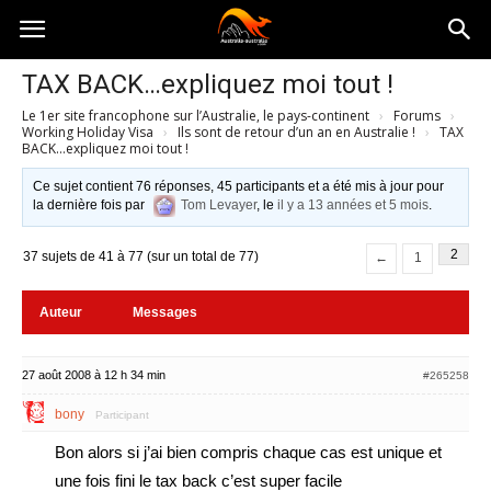
Australia-
TAX BACK…expliquez moi tout !
Le 1er site francophone sur l’Australie, le pays-continent
›
Forums
›
australie.com
Working Holiday Visa
›
Ils sont de retour d’un an en Australie !
›
TAX
BACK…expliquez moi tout !
Ce sujet contient 76 réponses, 45 participants et a été mis à jour pour
la dernière fois par
Tom Levayer
, le
il y a 13 années et 5 mois
.
2
37 sujets de 41 à 77 (sur un total de 77)
←
1
Auteur
Messages
27 août 2008 à 12 h 34 min
#265258
bony
Participant
Bon alors si j’ai bien compris chaque cas est unique et
une fois fini le tax back c’est super facile