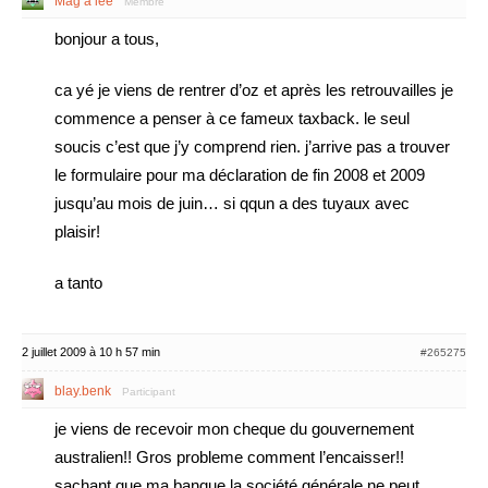
Mag a lee
Membre
bonjour a tous,
ca yé je viens de rentrer d’oz et après les retrouvailles je
commence a penser à ce fameux taxback. le seul
soucis c’est que j’y comprend rien. j’arrive pas a trouver
le formulaire pour ma déclaration de fin 2008 et 2009
jusqu’au mois de juin… si qqun a des tuyaux avec
plaisir!
a tanto
2 juillet 2009 à 10 h 57 min
#265275
blay.benk
Participant
je viens de recevoir mon cheque du gouvernement
australien!! Gros probleme comment l’encaisser!!
sachant que ma banque la société générale ne peut