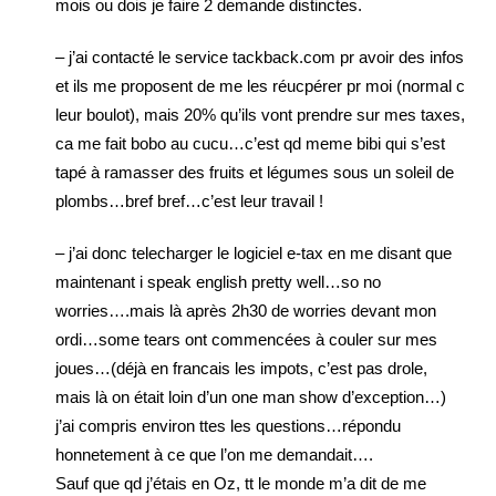
mois ou dois je faire 2 demande distinctes.
– j’ai contacté le service tackback.com pr avoir des infos
et ils me proposent de me les réucpérer pr moi (normal c
leur boulot), mais 20% qu’ils vont prendre sur mes taxes,
ca me fait bobo au cucu…c’est qd meme bibi qui s’est
tapé à ramasser des fruits et légumes sous un soleil de
plombs…bref bref…c’est leur travail !
– j’ai donc telecharger le logiciel e-tax en me disant que
maintenant i speak english pretty well…so no
worries….mais là après 2h30 de worries devant mon
ordi…some tears ont commencées à couler sur mes
joues…(déjà en francais les impots, c’est pas drole,
mais là on était loin d’un one man show d’exception…)
j’ai compris environ ttes les questions…répondu
honnetement à ce que l’on me demandait….
Sauf que qd j’étais en Oz, tt le monde m’a dit de me