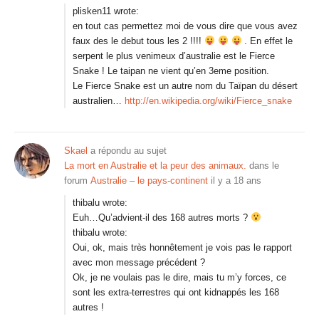
plisken11 wrote:
en tout cas permettez moi de vous dire que vous avez
faux des le debut tous les 2 !!!!
. En effet le
serpent le plus venimeux d’australie est le Fierce
Snake ! Le taipan ne vient qu’en 3eme position.
Le Fierce Snake est un autre nom du Taïpan du désert
australien…
http://en.wikipedia.org/wiki/Fierce_snake
Skael
a répondu au sujet
La mort en Australie et la peur des animaux.
dans le
forum
Australie – le pays-continent
il y a 18 ans
thibalu wrote:
Euh…Qu’advient-il des 168 autres morts ?
thibalu wrote:
Oui, ok, mais très honnêtement je vois pas le rapport
avec mon message précédent ?
Ok, je ne voulais pas le dire, mais tu m’y forces, ce
sont les extra-terrestres qui ont kidnappés les 168
autres !