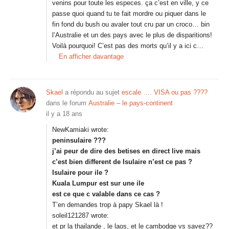
venins pour toute les especes. ça c’est en ville, y ce
passe quoi quand tu te fait mordre ou piquer dans le
fin fond du bush ou avaler tout cru par un croco… bin
l’Australie et un des pays avec le plus de disparitions!
Voilà pourquoi! C’est pas des morts qu’il y a ici c…
En afficher davantage
Skael
a répondu au sujet
escale …. VISA ou pas ????
dans le forum
Australie – le pays-continent
il y a 18 ans
NewKamiaki wrote:
peninsulaire ???
j’ai peur de dire des betises en direct live mais
c’est bien different de Isulaire n’est ce pas ?
Isulaire pour ile ?
Kuala Lumpur est sur une ile
est ce que c valable dans ce cas ?
T’en demandes trop à papy Skael là !
soleil121287 wrote:
et pr la thailande , le laos, et le cambodge vs savez??