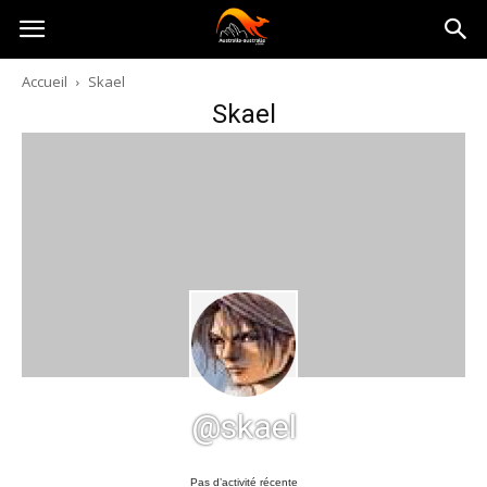
Australia-
Accueil
Skael
Skael
australie.com
@skael
Pas d’activité récente