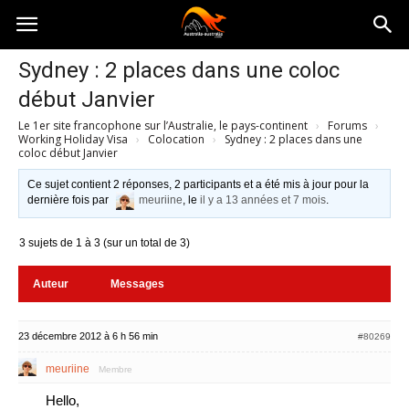
Australia-
Sydney : 2 places dans une coloc
début Janvier
australie.com
Le 1er site francophone sur l’Australie, le pays-continent
›
Forums
›
Working Holiday Visa
›
Colocation
›
Sydney : 2 places dans une
coloc début Janvier
Ce sujet contient 2 réponses, 2 participants et a été mis à jour pour la
dernière fois par
meuriine
, le
il y a 13 années et 7 mois
.
3 sujets de 1 à 3 (sur un total de 3)
Auteur
Messages
23 décembre 2012 à 6 h 56 min
#80269
meuriine
Membre
Hello,