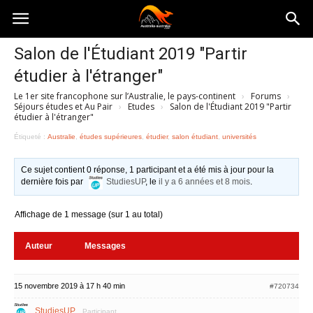
Australia-
Salon de l'Étudiant 2019 "Partir
étudier à l'étranger"
australie.com
Le 1er site francophone sur l’Australie, le pays-continent
›
Forums
›
Séjours études et Au Pair
›
Etudes
›
Salon de l'Étudiant 2019 "Partir
étudier à l'étranger"
Étiqueté :
Australie
,
études supérieures
,
étudier
,
salon étudiant
,
universités
Ce sujet contient 0 réponse, 1 participant et a été mis à jour pour la
dernière fois par
StudiesUP
, le
il y a 6 années et 8 mois
.
Affichage de 1 message (sur 1 au total)
Auteur
Messages
15 novembre 2019 à 17 h 40 min
#720734
StudiesUP
Participant