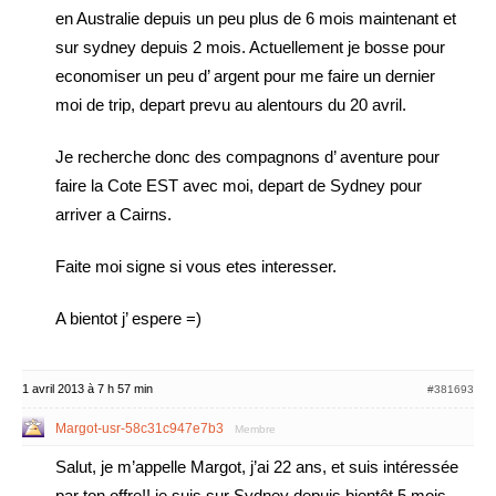
en Australie depuis un peu plus de 6 mois maintenant et
sur sydney depuis 2 mois. Actuellement je bosse pour
economiser un peu d’ argent pour me faire un dernier
moi de trip, depart prevu au alentours du 20 avril.
Je recherche donc des compagnons d’ aventure pour
faire la Cote EST avec moi, depart de Sydney pour
arriver a Cairns.
Faite moi signe si vous etes interesser.
A bientot j’ espere =)
1 avril 2013 à 7 h 57 min
#381693
Margot-usr-58c31c947e7b3
Membre
Salut, je m’appelle Margot, j’ai 22 ans, et suis intéressée
par ton offre!! je suis sur Sydney depuis bientôt 5 mois,