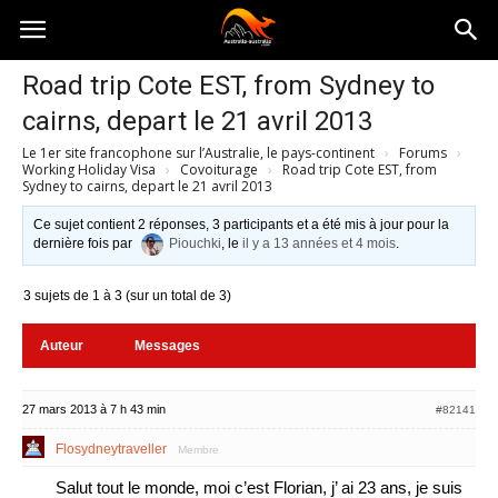
Australia-
Road trip Cote EST, from Sydney to
cairns, depart le 21 avril 2013
australie.com
Le 1er site francophone sur l’Australie, le pays-continent
›
Forums
›
Working Holiday Visa
›
Covoiturage
›
Road trip Cote EST, from
Sydney to cairns, depart le 21 avril 2013
Ce sujet contient 2 réponses, 3 participants et a été mis à jour pour la
dernière fois par
Piouchki
, le
il y a 13 années et 4 mois
.
3 sujets de 1 à 3 (sur un total de 3)
Auteur
Messages
27 mars 2013 à 7 h 43 min
#82141
Flosydneytraveller
Membre
Salut tout le monde, moi c’est Florian, j’ ai 23 ans, je suis