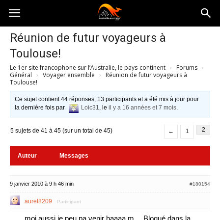
Australia-
Réunion de futur voyageurs à
Toulouse!
australie.com
Le 1er site francophone sur l’Australie, le pays-continent
›
Forums
›
Général
›
Voyager ensemble
›
Réunion de futur voyageurs à
Toulouse!
Ce sujet contient 44 réponses, 13 participants et a été mis à jour pour
la dernière fois par
Loic31
, le
il y a 16 années et 7 mois
.
2
5 sujets de 41 à 45 (sur un total de 45)
←
1
Auteur
Messages
9 janvier 2010 à 9 h 46 min
#180154
aurel8209
Participant
moi aussi je peu pa venir haaaa m… Bloqué dans la