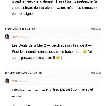
island le weeck end dernier, il fesait bien 2 metres, je l’ai
vue du phrare de moreton et ca me m’as pas empecher
de me baigner
5 juillet 2005 à 23 h 18 min
#352830
Hobs
Membre
Les Dents de la Mer 2 — Jeudi soir sur France 3 —
Pour les inconditionnels des ptites bebettes…
(et
aussi parceque c’est culte !!
)
16 septembre 2005 à 9 h 39 min
#352831
rom
Membre
merci………………..ce fut très plaisant comme sujet
……..