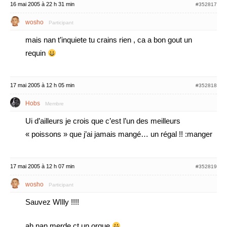
16 mai 2005 à 22 h 31 min
#352817
wosho
Participant
mais nan t’inquiete tu crains rien , ca a bon gout un
requin
17 mai 2005 à 12 h 05 min
#352818
Hobs
Membre
Ui d’ailleurs je crois que c’est l’un des meilleurs
« poissons » que j’ai jamais mangé… un régal !! :manger
17 mai 2005 à 12 h 07 min
#352819
wosho
Participant
Sauvez WIlly !!!!
ah nan merde ct un orque