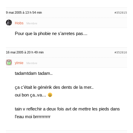
9 mai 2005 à 13 h 54 min
#352815
Hobs
Membre
Pour que la phobie ne s’arretes pas…
16 mai 2005 à 20 h 49 min
#352816
ylmie
Membre
tadamtdam tadam..
ça c’était le générik des dents de la mer..
oui bon ça..va…
tain v reflechir a deux fois avt de mettre les pieds dans
l’eau moi brrrrrrrrrr