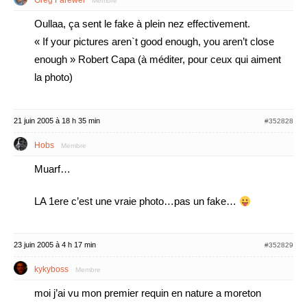
Greg Farewel
Membre
Oullaa, ça sent le fake à plein nez effectivement.
« If your pictures aren`t good enough, you aren’t close
enough » Robert Capa (à méditer, pour ceux qui aiment
la photo)
21 juin 2005 à 18 h 35 min
#352828
Hobs
Membre
Muarf…
LA 1ere c’est une vraie photo…pas un fake…
23 juin 2005 à 4 h 17 min
#352829
kykyboss
Membre
moi j’ai vu mon premier requin en nature a moreton