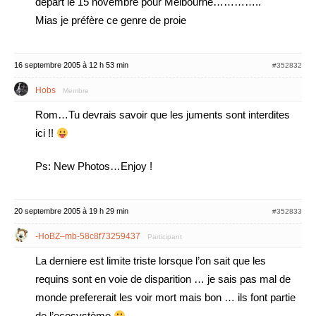
départ le 15 novembre pour Melbourne…………..
Mias je préfère ce genre de proie
16 septembre 2005 à 12 h 53 min
#352832
Hobs
Membre
Rom…Tu devrais savoir que les juments sont interdites
ici !!
Ps: New Photos…Enjoy !
20 septembre 2005 à 19 h 29 min
#352833
-HoBZ–mb-58c8f73259437
Participant
La derniere est limite triste lorsque l’on sait que les
requins sont en voie de disparition … je sais pas mal de
monde prefererait les voir mort mais bon … ils font partie
de l’ecosystème