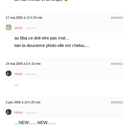
17 mai 2005 à 13 h 53 min
#352820
ylmie
Membre
au bbq ce doit etre pas mal…
tain la deuxieme photo elle est chelou….
24 mai 2005 à 0 h 15 min
#352821
Hobs
Membre
…
2 juin 2005 à 10 h 25 min
#352822
Hobs
Membre
…NEW……NEW……