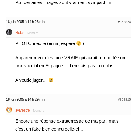
PS: certaines images sont vraiment sympa :hihi
18 juin 2005 à 14 h 26 min
#352824
Hobs
Membre
PHOTO inedite (enfin j’espere
)
Apparemment c’est une VRAIE qui aurait remportée un
prix special en Espagne….J’en sais pas trop plus…
A voude juger…
18 juin 2005 à 14 h 29 min
#352825
sylvestre
Membre
Encore une réponse extraterrestre de ma part, mais
c’est un fake bien connu celle-ci…