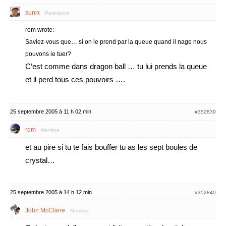
sunix
Participant
rom wrote:
Saviez-vous que… si on le prend par la queue quand il nage nous
pouvons le tuer?
C’est comme dans dragon ball … tu lui prends la queue
et il perd tous ces pouvoirs ….
25 septembre 2005 à 11 h 02 min
#352839
rom
Membre
et au pire si tu te fais bouffer tu as les sept boules de
crystal…
25 septembre 2005 à 14 h 12 min
#352840
John McClane
Membre