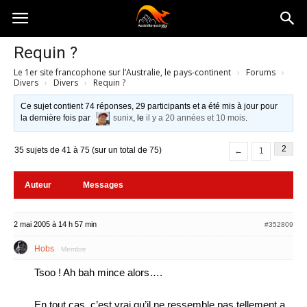
Australia-
Requin ?
Le 1er site francophone sur l’Australie, le pays-continent
›
Forums
›
australie.com
Divers
›
Divers
›
Requin ?
Ce sujet contient 74 réponses, 29 participants et a été mis à jour pour
la dernière fois par
sunix
, le
il y a 20 années et 10 mois
.
2
35 sujets de 41 à 75 (sur un total de 75)
←
1
Auteur
Messages
2 mai 2005 à 14 h 57 min
#352809
Hobs
Membre
Tsoo ! Ah bah mince alors….
En tout cas, c’est vrai qu’il ne ressemble pas tellement a