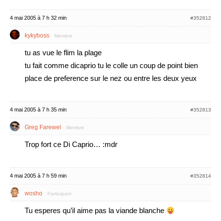
4 mai 2005 à 7 h 32 min
#352812
kykyboss
Membre
tu as vue le flim la plage
tu fait comme dicaprio tu le colle un coup de point bien
place de preference sur le nez ou entre les deux yeux
4 mai 2005 à 7 h 35 min
#352813
Greg Farewel
Membre
Trop fort ce Di Caprio… :mdr
4 mai 2005 à 7 h 59 min
#352814
wosho
Participant
Tu esperes qu’il aime pas la viande blanche