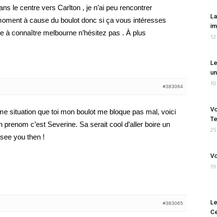
s le centre vers Carlton , je n’ai peu rencontrer
La
oment à cause du boulot donc si ça vous intéresses
im
dre à connaître melbourne n’hésitez pas . À plus
12
Le
un
10
#383064
Vo
me situation que toi mon boulot me bloque pas mal, voici
Te
nom c’est Severine. Sa serait cool d’aller boire un
25
 see you then !
Vo
19
Le
#383065
Ce