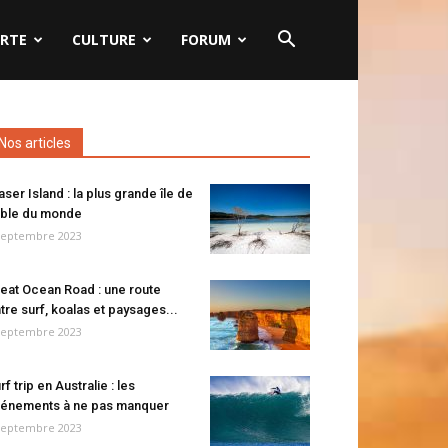
RTE
CULTURE
FORUM
Nos articles
aser Island : la plus grande île de
ble du monde
septembre 2023
eat Ocean Road : une route
tre surf, koalas et paysages...
septembre 2023
rf trip en Australie : les
énements à ne pas manquer
septembre 2023