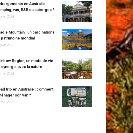
bergements en Australie :
mping, van, B&B ou auberges ?
 juin 2022
adle Mountain : un parc national
 patrimoine mondial
 juin 2022
inbow Region, un mode de vie
 synergie avec la nature
 mai 2022
ad trip en Australie : comment
énager son van ?
 mai 2022