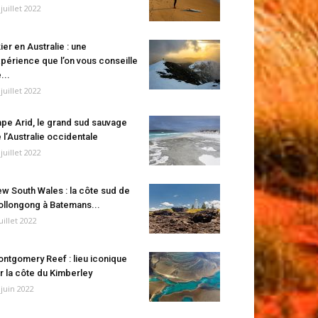
 juillet 2022
ier en Australie : une
périence que l’on vous conseille
...
 juillet 2022
pe Arid, le grand sud sauvage
 l’Australie occidentale
 juillet 2022
w South Wales : la côte sud de
llongong à Batemans...
juillet 2022
ntgomery Reef : lieu iconique
r la côte du Kimberley
 juin 2022