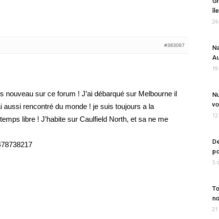
Gr
îl
26
#383067
Na
Au
19
 nouveau sur ce forum ! J’ai débarqué sur Melbourne il
Nu
vo
i aussi rencontré du monde ! je suis toujours a la
12
temps libre ! J’habite sur Caulfield North, et sa ne me
De
0478738217
po
5 
To
no
21