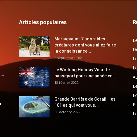
Articles populaires
R
Marsupiaux : 7 adorables
Le
créatures dont vous allez faire
Dé
la connaissance...
2 septembre 2021
Le
Le
Le Working Holiday Visa : le
...
passeport pour une année en...
Au
18 février 2022
Le
E
Grande Barrière de Corail : les
r
Pr
10 îles qui vont vous...
26 octobre 2022
Le