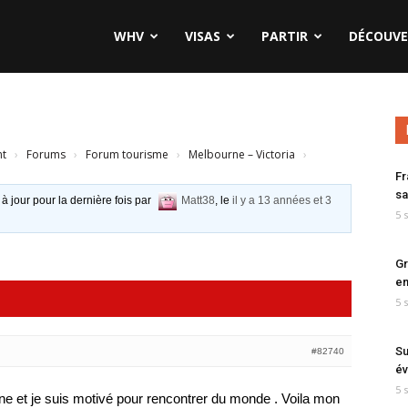
WHV
VISAS
PARTIR
DÉCOUVE
nt
›
Forums
›
Forum tourisme
›
Melbourne – Victoria
›
Fr
sa
 à jour pour la dernière fois par
Matt38
, le
il y a 13 années et 3
5 
Gr
en
5 
Su
#82740
év
5 
ne et je suis motivé pour rencontrer du monde . Voila mon