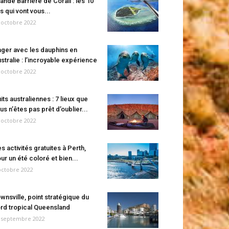
ande Barrière de Corail : les 10
es qui vont vous...
 octobre 2022
ger avec les dauphins en
stralie : l’incroyable expérience
 octobre 2022
its australiennes : 7 lieux que
us n’êtes pas prêt d’oublier...
 octobre 2022
s activités gratuites à Perth,
ur un été coloré et bien...
octobre 2022
wnsville, point stratégique du
rd tropical Queensland
 septembre 2022