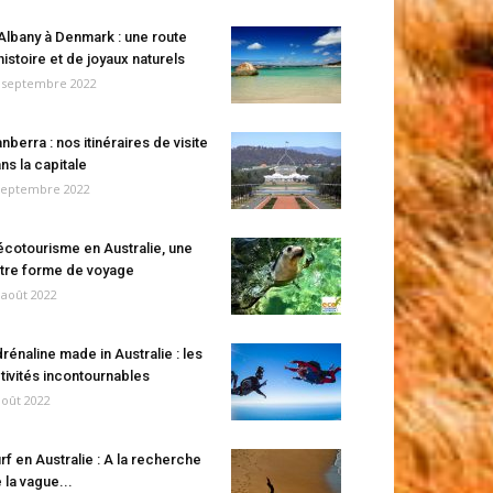
Albany à Denmark : une route
histoire et de joyaux naturels
 septembre 2022
nberra : nos itinéraires de visite
ns la capitale
septembre 2022
écotourisme en Australie, une
tre forme de voyage
 août 2022
rénaline made in Australie : les
tivités incontournables
août 2022
rf en Australie : A la recherche
 la vague...