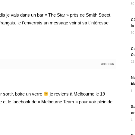
30
edis je vais dans un bar « The Star » près de Smith Street,
CO
rançais, je t’enverrais un message voir si sa t’intéresse
la
30
Ca
Qu
23
#383066
No
bl
9 
 sortir, boire un verre
je reviens à Melbourne le 19
le et le facebook de « Melbourne Team » pour voir plein de
Sa
em
2 