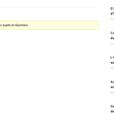
D’
d’
15
x sujets et réponses.
Ca
da
7 
L’
au
10
Ad
ac
3 
Su
de