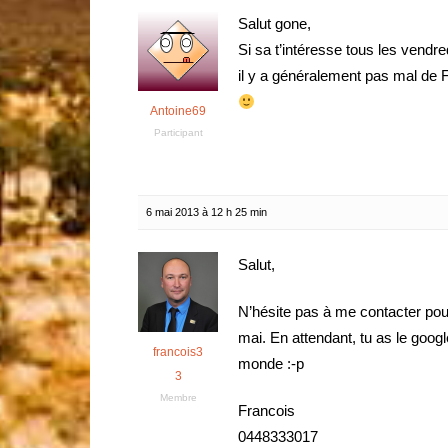
Salut gone,
Si sa t’intéresse tous les vendr
il y a généralement pas mal de F
Antoine69
Participant
6 mai 2013 à 12 h 25 min
Salut,
N’hésite pas à me contacter pour
mai. En attendant, tu as le goog
francois3
monde :-p
3
Membre
Francois
0448333017