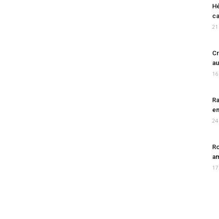
Hé
ca
21
Cr
au
16
Ra
en
24
Ro
am
17