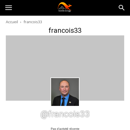
Australia-
Accueil
francois33
francois33
australie.com
@francois33
Pas d’activité récente