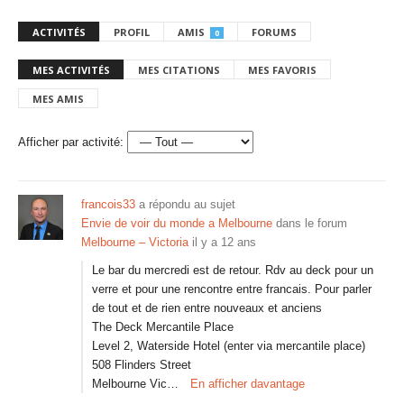
ACTIVITÉS
PROFIL
AMIS
FORUMS
0
MES ACTIVITÉS
MES CITATIONS
MES FAVORIS
MES AMIS
Afficher par activité:
francois33
a répondu au sujet
Envie de voir du monde a Melbourne
dans le forum
Melbourne – Victoria
il y a 12 ans
Le bar du mercredi est de retour. Rdv au deck pour un
verre et pour une rencontre entre francais. Pour parler
de tout et de rien entre nouveaux et anciens
The Deck Mercantile Place
Level 2, Waterside Hotel (enter via mercantile place)
508 Flinders Street
Melbourne Vic…
En afficher davantage