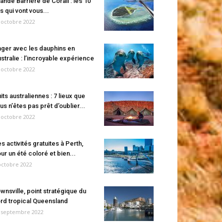
ande Barrière de Corail : les 10
es qui vont vous...
 octobre 2022
ger avec les dauphins en
stralie : l’incroyable expérience
 octobre 2022
its australiennes : 7 lieux que
us n’êtes pas prêt d’oublier...
 octobre 2022
s activités gratuites à Perth,
ur un été coloré et bien...
octobre 2022
wnsville, point stratégique du
rd tropical Queensland
 septembre 2022