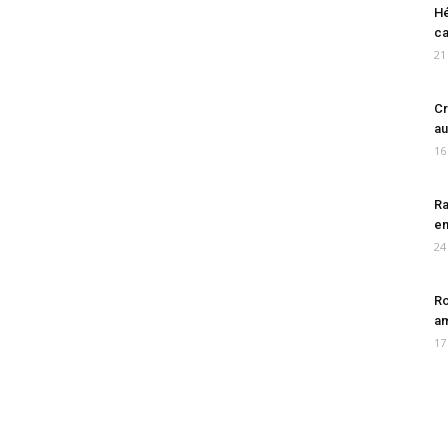
Hé
ca
21
Cr
au
16
Ra
en
24
Ro
am
17