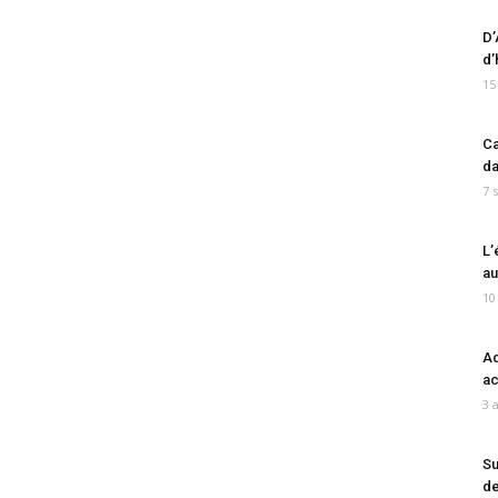
D’
d’
15
Ca
da
7 
L’
au
10
Ad
ac
3 
Su
de