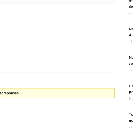
Gr
îl
26
Na
Au
19
Nu
vo
12
De
po
et réponses.
5 
To
no
21