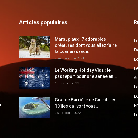
Articles populaires
R
Marsupiaux : 7 adorables
Le
créatures dont vous allez faire
Dé
la connaissance...
2 septembre 2021
Le
Le
Le Working Holiday Visa : le
...
passeport pour une année en...
Au
18 février 2022
Le
E
Grande Barrière de Corail : les
r
Pr
10 îles qui vont vous...
26 octobre 2022
Le