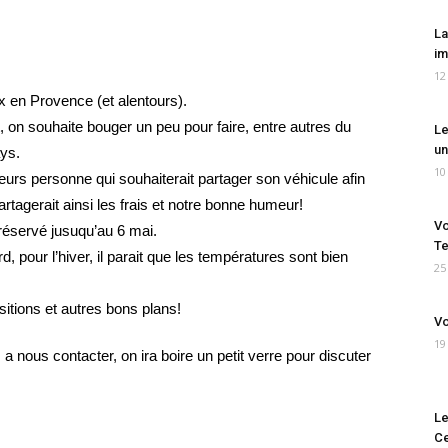
La
im
12
x en Provence (et alentours).
 on souhaite bouger un peu pour faire, entre autres du
Le
un
ays.
10
urs personne qui souhaiterait partager son véhicule afin
rtagerait ainsi les frais et notre bonne humeur!
Vo
réservé jusuqu’au 6 mai.
Te
d, pour l’hiver, il parait que les températures sont bien
25
itions et autres bons plans!
Vo
19
 a nous contacter, on ira boire un petit verre pour discuter
Le
Ce