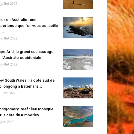
 juillet 2022
ier en Australie : une
périence que l’on vous conseille
...
 juillet 2022
pe Arid, le grand sud sauvage
 l’Australie occidentale
 juillet 2022
w South Wales : la côte sud de
llongong à Batemans...
juillet 2022
ntgomery Reef : lieu iconique
r la côte du Kimberley
 juin 2022