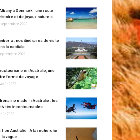
Albany à Denmark : une route
histoire et de joyaux naturels
 septembre 2022
nberra : nos itinéraires de visite
ns la capitale
septembre 2022
écotourisme en Australie, une
tre forme de voyage
 août 2022
rénaline made in Australie : les
tivités incontournables
août 2022
rf en Australie : A la recherche
 la vague...