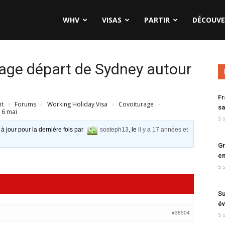
WHV
VISAS
PARTIR
DÉCOUVE
rage départ de Sydney autour
Fr
nt
›
Forums
›
Working Holiday Visa
›
Covoiturage
›
sa
 6 mai
5 
 à jour pour la dernière fois par
sosteph13
, le
il y a 17 années et
Gr
en
5 
Su
év
#38504
5 