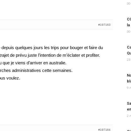
30
CO
la
#197163
30
 depuis quelques jours les trips pour bouger et faire du
Ca
Qu
trajet de prévu juste l’intention de m’éclater et profiter.
23
 que je viens d’arriver en australie.
marches administratives cette semaines.
No
ous voulez.
bl
9 
Sa
em
2 
#197164