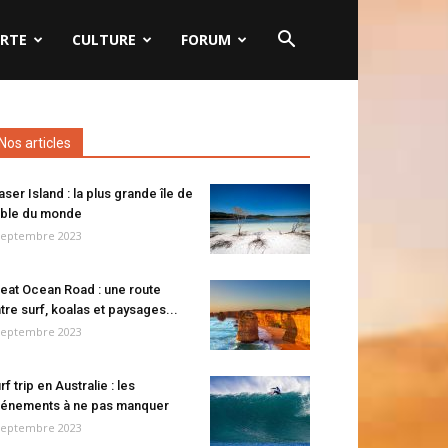
RTE
CULTURE
FORUM
Nos articles
aser Island : la plus grande île de
ble du monde
septembre 2023
eat Ocean Road : une route
tre surf, koalas et paysages...
septembre 2023
rf trip en Australie : les
énements à ne pas manquer
septembre 2023