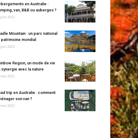
bergements en Australie :
mping, van, B&B ou auberges ?
 juin 2022
adle Mountain : un parc national
 patrimoine mondial
 juin 2022
inbow Region, un mode de vie
 synergie avec la nature
 mai 2022
ad trip en Australie : comment
énager son van ?
 mai 2022