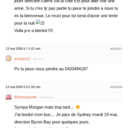
jours direction cairns via la cote Est pour aller voir une
amie. Si tu n’es tjr pas partie tu peux te joindre a nous tu
es la bienvenue. Le must pour toi serai d’avoir une tente
pour la nuit
Voila p-e a bientot !!!!
13 mai 2009 à 7 h 01 min
#195347
morgan22
Membre
Ps tu peux nous joindre au 0420494187
13 mai 2009 à 9 h 06 min
#195348
Billabonguette
Participant
Sympa Morgan mais trop tard…
J’ai booké mon bus… Je pars de Sydney mardi 19 mai,
direction Byron Bay pour quelques jours.