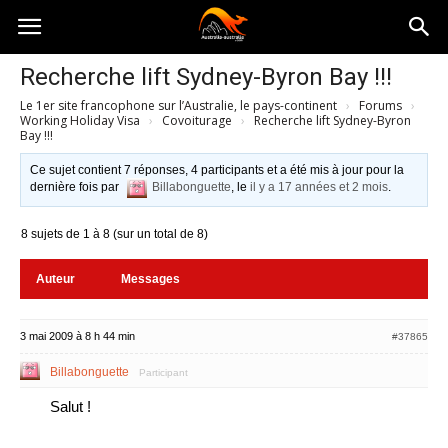
Australia-
Recherche lift Sydney-Byron Bay !!!
Le 1er site francophone sur l’Australie, le pays-continent
›
Forums
›
australie.com
Working Holiday Visa
›
Covoiturage
›
Recherche lift Sydney-Byron
Bay !!!
Ce sujet contient 7 réponses, 4 participants et a été mis à jour pour la
dernière fois par
Billabonguette
, le
il y a 17 années et 2 mois
.
8 sujets de 1 à 8 (sur un total de 8)
Auteur
Messages
3 mai 2009 à 8 h 44 min
#37865
Billabonguette
Participant
Salut !