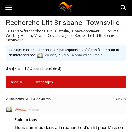
Australia-
Recherche Lift Brisbane- Townsville
Le 1er site francophone sur l’Australie, le pays-continent
›
Forums
›
australie.com
Working Holiday Visa
›
Covoiturage
›
Recherche Lift Brisbane-
Townsville
Ce sujet contient 3 réponses, 2 participants et a été mis à jour pour la
dernière fois par
Weeoz
, le
il y a 14 années et 8 mois
.
4 sujets de 1 à 4 (sur un total de 4)
Auteur
Messages
29 novembre 2011 à 2 h 40 min
#11229
Weeoz
Membre
Salut a tous!
Nous sommes deux a la recherche d’un lift pour Mission