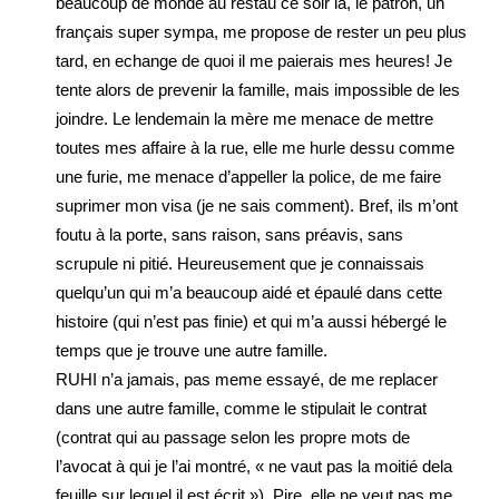
beaucoup de monde au restau ce soir là, le patron, un
français super sympa, me propose de rester un peu plus
tard, en echange de quoi il me paierais mes heures! Je
tente alors de prevenir la famille, mais impossible de les
joindre. Le lendemain la mère me menace de mettre
toutes mes affaire à la rue, elle me hurle dessu comme
une furie, me menace d’appeller la police, de me faire
suprimer mon visa (je ne sais comment). Bref, ils m’ont
foutu à la porte, sans raison, sans préavis, sans
scrupule ni pitié. Heureusement que je connaissais
quelqu’un qui m’a beaucoup aidé et épaulé dans cette
histoire (qui n’est pas finie) et qui m’a aussi hébergé le
temps que je trouve une autre famille.
RUHI n’a jamais, pas meme essayé, de me replacer
dans une autre famille, comme le stipulait le contrat
(contrat qui au passage selon les propre mots de
l’avocat à qui je l’ai montré, « ne vaut pas la moitié dela
feuille sur lequel il est écrit »). Pire, elle ne veut pas me