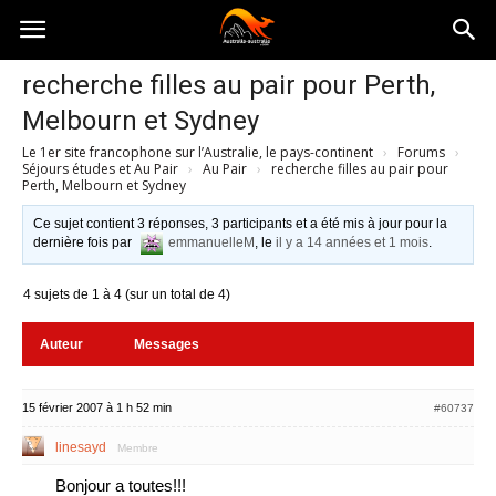
Australia-
recherche filles au pair pour Perth,
Melbourn et Sydney
australie.com
Le 1er site francophone sur l’Australie, le pays-continent
›
Forums
›
Séjours études et Au Pair
›
Au Pair
›
recherche filles au pair pour
Perth, Melbourn et Sydney
Ce sujet contient 3 réponses, 3 participants et a été mis à jour pour la
dernière fois par
emmanuelleM
, le
il y a 14 années et 1 mois
.
4 sujets de 1 à 4 (sur un total de 4)
Auteur
Messages
15 février 2007 à 1 h 52 min
#60737
linesayd
Membre
Bonjour a toutes!!!