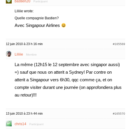
bastien20
Participant
Liliiie wrote:
Quelle compagnie Bastien?
Avec Singapour Airlines
12 juin 2010 à 23 h 16 min
#165569
Liliiie
Membre
La même (12h15 le 12 septembre avec singapor aussi)
=) sauf que nous on atterit a Sydney! Par contre on
atterit a Singapour vers 6h30, qqc comme ça, et on
compte visiter durant une journée (on approfondiera plus
au retour)!!!
13 juin 2010 à 23 h 44 min
#165570
chris14
Participant