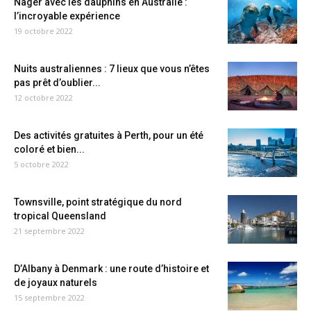
Nager avec les dauphins en Australie :
l’incroyable expérience
19 octobre 2022
Nuits australiennes : 7 lieux que vous n’êtes
pas prêt d’oublier...
12 octobre 2022
Des activités gratuites à Perth, pour un été
coloré et bien...
5 octobre 2022
Townsville, point stratégique du nord
tropical Queensland
21 septembre 2022
D’Albany à Denmark : une route d’histoire et
de joyaux naturels
15 septembre 2022