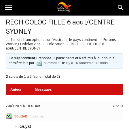
Australia-
RECH COLOC FILLE 6 aout/CENTRE
SYDNEY
australie.com
Le 1er site francophone sur l’Australie, le pays-continent
›
Forums
›
Working Holiday Visa
›
Colocation
›
RECH COLOC FILLE 6
aout/CENTRE SYDNEY
Ce sujet contient 1 réponse, 2 participants et a été mis à jour pour la
dernière fois par
summer09
, le
il y a 16 années et 12 mois
.
2 sujets de 1 à 2 (sur un total de 2)
Auteur
Messages
2 août 2009 à 3 h 45 min
#35184
bouclett
Participant
Hi Guys!