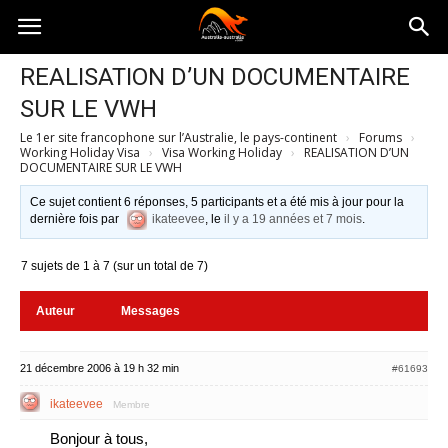
Australia-
REALISATION D’UN DOCUMENTAIRE
SUR LE VWH
australie.com
Le 1er site francophone sur l’Australie, le pays-continent
›
Forums
›
Working Holiday Visa
›
Visa Working Holiday
›
REALISATION D’UN
DOCUMENTAIRE SUR LE VWH
Ce sujet contient 6 réponses, 5 participants et a été mis à jour pour la
dernière fois par
ikateevee
, le
il y a 19 années et 7 mois
.
7 sujets de 1 à 7 (sur un total de 7)
Auteur
Messages
21 décembre 2006 à 19 h 32 min
#61693
ikateevee
Membre
Bonjour à tous,