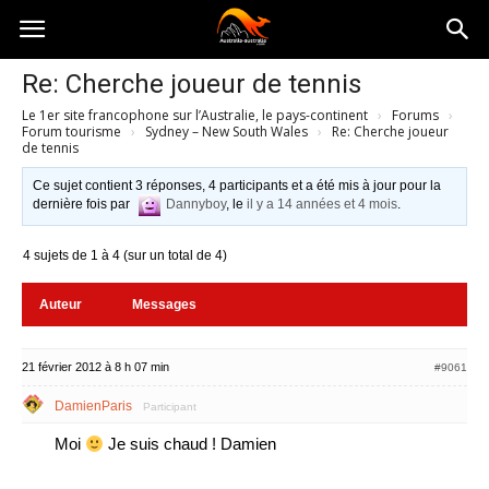
Australia-
Re: Cherche joueur de tennis
Le 1er site francophone sur l’Australie, le pays-continent
›
Forums
›
australie.com
Forum tourisme
›
Sydney – New South Wales
›
Re: Cherche joueur
de tennis
Ce sujet contient 3 réponses, 4 participants et a été mis à jour pour la
dernière fois par
Dannyboy
, le
il y a 14 années et 4 mois
.
4 sujets de 1 à 4 (sur un total de 4)
Auteur
Messages
21 février 2012 à 8 h 07 min
#9061
DamienParis
Participant
Moi
Je suis chaud ! Damien