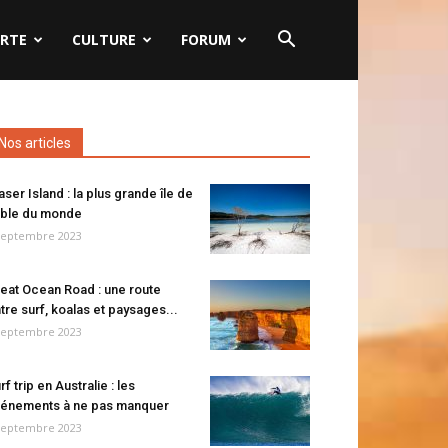
RTE
CULTURE
FORUM
Nos articles
aser Island : la plus grande île de
ble du monde
septembre 2023
eat Ocean Road : une route
tre surf, koalas et paysages...
septembre 2023
rf trip en Australie : les
énements à ne pas manquer
septembre 2023