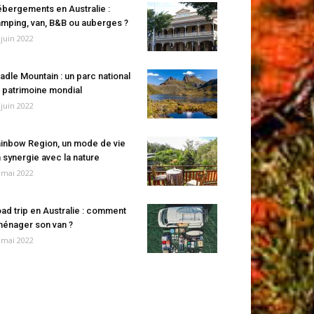
bergements en Australie :
mping, van, B&B ou auberges ?
 juin 2022
adle Mountain : un parc national
 patrimoine mondial
 juin 2022
inbow Region, un mode de vie
 synergie avec la nature
 mai 2022
ad trip en Australie : comment
énager son van ?
 mai 2022