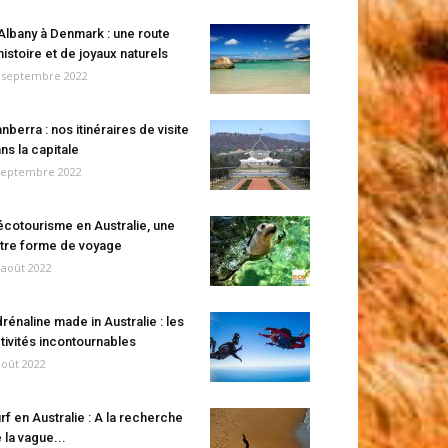
Albany à Denmark : une route
histoire et de joyaux naturels
 septembre 2022
nberra : nos itinéraires de visite
ns la capitale
septembre 2022
écotourisme en Australie, une
tre forme de voyage
 août 2022
rénaline made in Australie : les
tivités incontournables
août 2022
rf en Australie : A la recherche
 la vague...