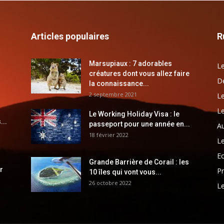
Articles populaires
R
Marsupiaux : 7 adorables
Le
créatures dont vous allez faire
Dé
la connaissance...
2 septembre 2021
Le
Le
Le Working Holiday Visa : le
...
passeport pour une année en...
Au
18 février 2022
Le
E
Grande Barrière de Corail : les
r
Pr
10 îles qui vont vous...
26 octobre 2022
Le