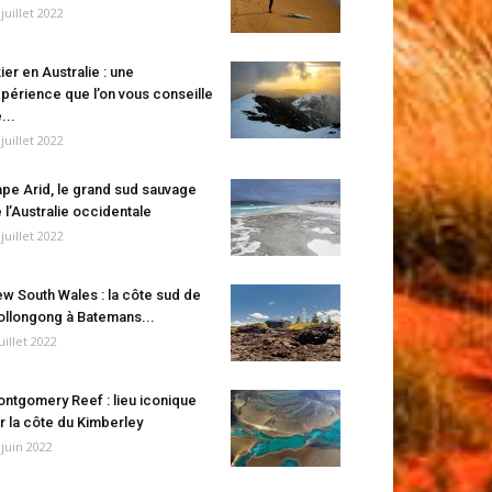
 juillet 2022
ier en Australie : une
périence que l’on vous conseille
...
 juillet 2022
pe Arid, le grand sud sauvage
 l’Australie occidentale
 juillet 2022
w South Wales : la côte sud de
llongong à Batemans...
juillet 2022
ntgomery Reef : lieu iconique
r la côte du Kimberley
 juin 2022