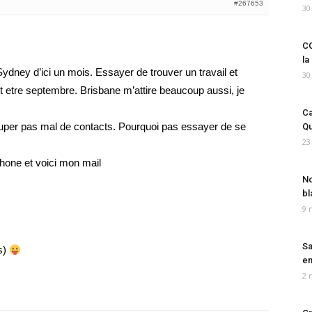
#267653
30
CO
la
Sydney d’ici un mois. Essayer de trouver un travail et
30
ut etre septembre. Brisbane m’attire beaucoup aussi, je
Ca
rouper pas mal de contacts. Pourquoi pas essayer de se
Qu
23
hone et voici mon mail
No
bl
9 
Sa
s)
em
2 