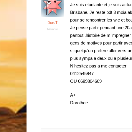
Je suis etudiante et je suis actu
Brisbane. Je reste pdt 3 moia a
pour se rencontrer les w.e et b
DoroT
Je pense partir pendant une 20a
Membre
partout..histoire de m’impregner
gens de motives pour partir avec 
si quelqu’un prefere aller vers 
plus sympa a deux ou a plusieur
N’hesitez pas a me contacter!
0412545947
OU 0689804669
A+
Dorothee