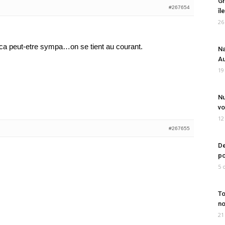
Gr
#267654
îl
26
 ca peut-etre sympa…on se tient au courant.
Na
Au
19
Nu
vo
12
#267655
De
po
5 
To
no
21