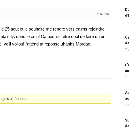
D’
#267656
d’
15
 le 25 aout et je souhaite me rendre vers cairns rejoindre
 etais tjs dans le coin! Ca pourrait etre cool de faire un un
Ca
da
 voili voilou! j’attend ta reponse ,thanks Morgan.
7 
L’
au
10
Ad
ac
ujets et réponses.
3 
Su
de