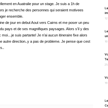
ellement en Auatralie pour un stage. Je suis a 1h de
La
lors je recherche des personnes qui seraient motivees
im
ouger ensemble.
12
ine de jour en debut Aout vers Cairns et me poser un peu
 du pays et de ses magnifiques paysages. Alors s’il y des
Le
moi…je suis partante! Je n’ai aucun itineraire fixe alors
un
une autre direction..y a pas de probleme. Je pense que cest
10
s..
Vo
Te
25
Vo
19
Le
Ce