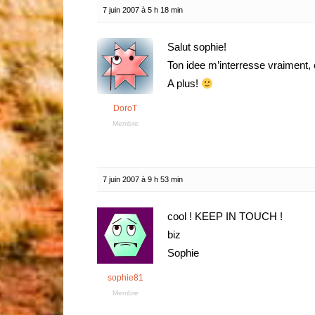
7 juin 2007 à 5 h 18 min
Salut sophie!
Ton idee m’interresse vraiment,
A plus!
DoroT
Membre
7 juin 2007 à 9 h 53 min
cool ! KEEP IN TOUCH !
biz
Sophie
sophie81
Membre