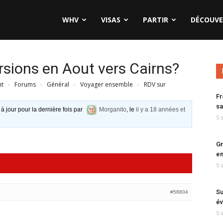
WHV
VISAS
PARTIR
DÉCOUVE
sions en Aout vers Cairns?
nt
›
Forums
›
Général
›
Voyager ensemble
›
RDV sur
Fr
sa
 à jour pour la dernière fois par
Morganito
, le
il y a 18 années et
5 
Gr
en
5 
Su
#58804
év
5 