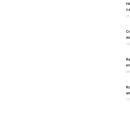
Hé
ca
21
Cr
au
16
Ra
en
24
Ro
am
17