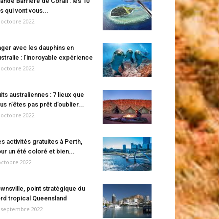
ande Barrière de Corail : les 10
es qui vont vous...
 octobre 2022
ger avec les dauphins en
stralie : l’incroyable expérience
 octobre 2022
its australiennes : 7 lieux que
us n’êtes pas prêt d’oublier...
 octobre 2022
s activités gratuites à Perth,
ur un été coloré et bien...
octobre 2022
wnsville, point stratégique du
rd tropical Queensland
 septembre 2022