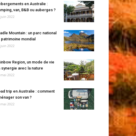
bergements en Australie :
mping, van, B&B ou auberges ?
 juin 2022
adle Mountain : un parc national
 patrimoine mondial
 juin 2022
inbow Region, un mode de vie
 synergie avec la nature
 mai 2022
ad trip en Australie : comment
énager son van ?
 mai 2022