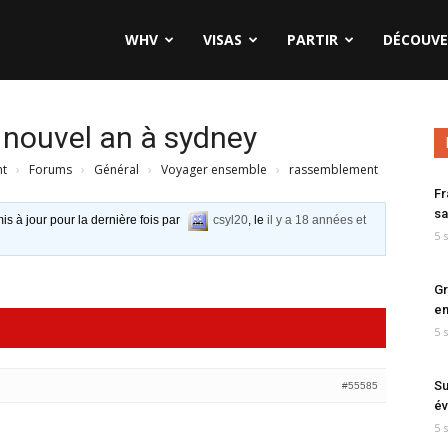
WHV
VISAS
PARTIR
DÉCOUVE
 nouvel an à sydney
nt
›
Forums
›
Général
›
Voyager ensemble
›
rassemblement
Fr
sa
is à jour pour la dernière fois par
csyl20
, le
il y a 18 années et
5 
Gr
en
5 
Su
#55585
év
5 