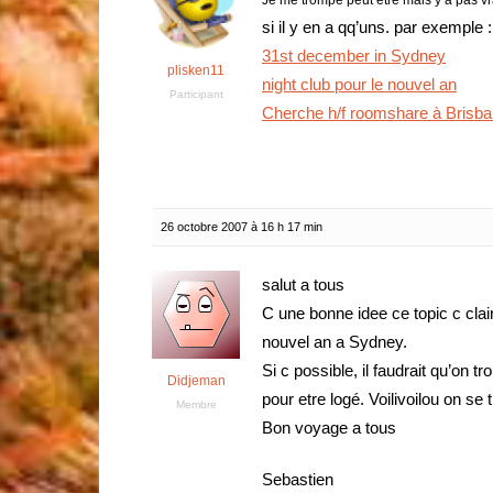
Je me trompe peut etre mais y a pas vr
si il y en a qq’uns. par exemple :
31st december in Sydney
plisken11
night club pour le nouvel an
Participant
Cherche h/f roomshare à Brisb
26 octobre 2007 à 16 h 17 min
salut a tous
C une bonne idee ce topic c clair
nouvel an a Sydney.
Si c possible, il faudrait qu’on
Didjeman
pour etre logé. Voilivoilou on se 
Membre
Bon voyage a tous
Sebastien