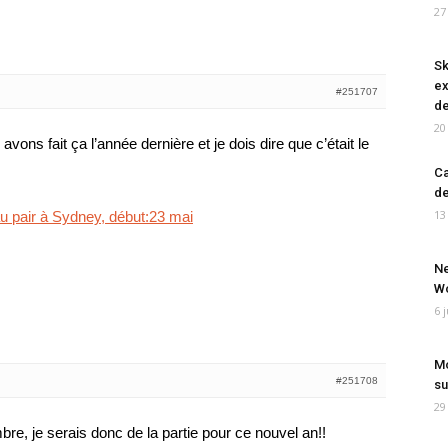
27
Sk
ex
#251707
de
20
vons fait ça l’année dernière et je dois dire que c’était le
Ca
de
13
u pair à Sydney, début:23 mai
Ne
Wo
6 
Mo
#251708
su
29
e, je serais donc de la partie pour ce nouvel an!!