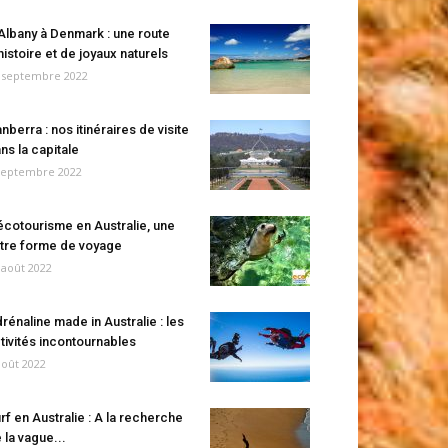
Albany à Denmark : une route
histoire et de joyaux naturels
 septembre 2022
nberra : nos itinéraires de visite
ns la capitale
septembre 2022
écotourisme en Australie, une
tre forme de voyage
 août 2022
rénaline made in Australie : les
tivités incontournables
août 2022
rf en Australie : A la recherche
 la vague...