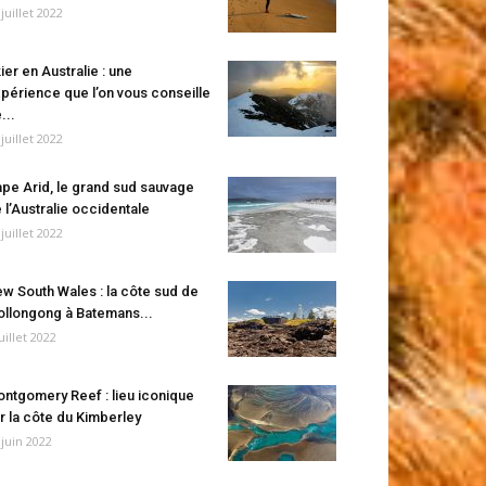
 juillet 2022
ier en Australie : une
périence que l’on vous conseille
...
 juillet 2022
pe Arid, le grand sud sauvage
 l’Australie occidentale
 juillet 2022
w South Wales : la côte sud de
llongong à Batemans...
juillet 2022
ntgomery Reef : lieu iconique
r la côte du Kimberley
 juin 2022