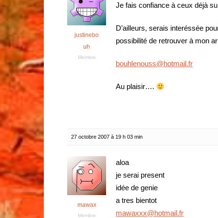
Je fais confiance à ceux déjà sur
D’ailleurs, serais interéssée p
justinebo
possibilité de retrouver à mon ar
uh
Membre
bouhlenouss@hotmail.fr
Au plaisir….
27 octobre 2007 à 19 h 03 min
aloa
je serai present
idée de genie
a tres bientot
mawax
mawaxxx@hotmail.fr
Membre