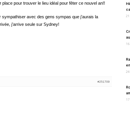
 place pour trouver le lieu idéal pour fêter ce nouvel an!!
Hé
ca
21
our sympathiser avec des gens sympas que j’aurais la
rivée, j’arrive seule sur Sydney!
Cr
au
16
Ra
en
24
#251709
Ro
am
17