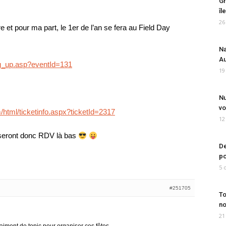
Gr
îl
26
 et pour ma part, le 1er de l’an se fera au Field Day
Na
Au
g_up.asp?eventId=131
19
Nu
vo
/html/ticketinfo.aspx?ticketId=2317
12
 seront donc RDV là bas
De
po
5 
#251705
To
no
21