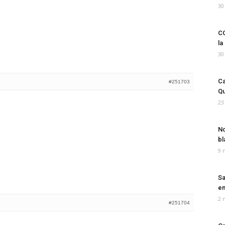
30
CO
la
30
Ca
#251703
Qu
23
No
bl
9 
Sa
em
2 
#251704