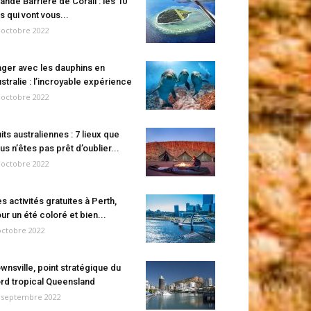
ande Barrière de Corail : les 10
es qui vont vous...
 octobre 2022
ger avec les dauphins en
stralie : l’incroyable expérience
 octobre 2022
its australiennes : 7 lieux que
us n’êtes pas prêt d’oublier...
 octobre 2022
s activités gratuites à Perth,
ur un été coloré et bien...
octobre 2022
wnsville, point stratégique du
rd tropical Queensland
 septembre 2022