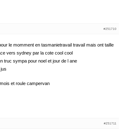
#251710
ur le momment en tasmanietravail travail mais ont taille
ce vers sydney par la cote cool cool
n truc sympa pour noel et jour de l ane
 jus
6 mois et roule campervan
#251711