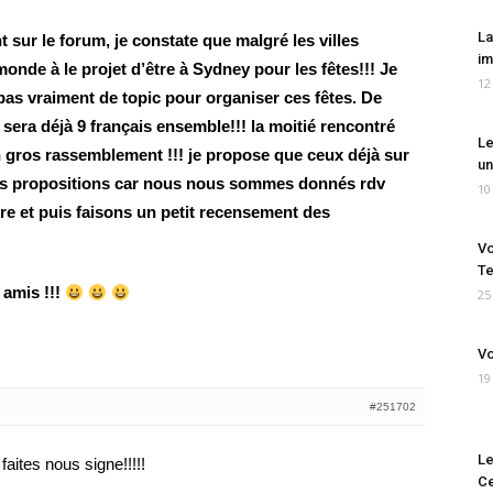
La
sur le forum, je constate que malgré les villes
im
 monde à le projet d’être à Sydney pour les fêtes!!! Je
12
pas vraiment de topic pour organiser ces fêtes. De
sera déjà 9 français ensemble!!! la moitié rencontré
Le
un gros rassemblement !!! je propose que ceux déjà sur
un
urs propositions car nous nous sommes donnés rdv
10
e et puis faisons un petit recensement des
Vo
Te
 amis !!!
25
Vo
19
#251702
Le
 faites nous signe!!!!!
Ce