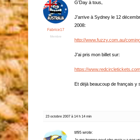
G’Day à tous,
J’arrive à Sydney le 12 décembre
2008:
Fabrice17
Membre
http://www.fuzzy.com.au/comin
J’ai pris mon billet sur:
https://www.redcircletickets.com
Et déjà beaucoup de français y
23 octobre 2007 à 14 h 14 min
tif95 wrote: