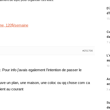
aiment de topic pour organiser ces fêtes.
D’
d’
15
ane, 120$/semaine
Ca
da
7 
#251706
L’
au
10
. Pour info j’avais egalement l’intention de passer le
Ad
 trouve un plan, une maison, une coloc ou qq chose com ca
ac
tient au courant
3 
Su
de