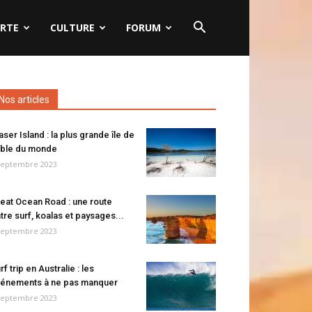
RTE
CULTURE
FORUM
Nos articles
aser Island : la plus grande île de
ble du monde
septembre 2023
eat Ocean Road : une route
tre surf, koalas et paysages...
septembre 2023
rf trip en Australie : les
énements à ne pas manquer
septembre 2023