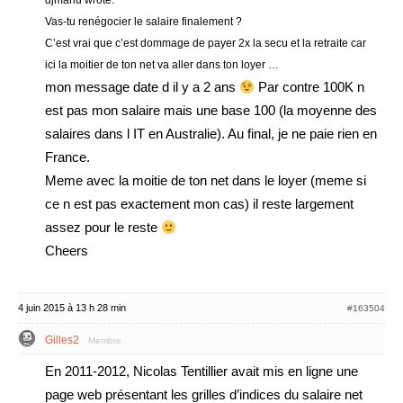
djmanu wrote:
Vas-tu renégocier le salaire finalement ?
C’est vrai que c’est dommage de payer 2x la secu et la retraite car
ici la moitier de ton net va aller dans ton loyer …
mon message date d il y a 2 ans
Par contre 100K n
est pas mon salaire mais une base 100 (la moyenne des
salaires dans l IT en Australie). Au final, je ne paie rien en
France.
Meme avec la moitie de ton net dans le loyer (meme si
ce n est pas exactement mon cas) il reste largement
assez pour le reste
Cheers
4 juin 2015 à 13 h 28 min
#163504
Gilles2
Membre
En 2011-2012, Nicolas Tentillier avait mis en ligne une
page web présentant les grilles d’indices du salaire net