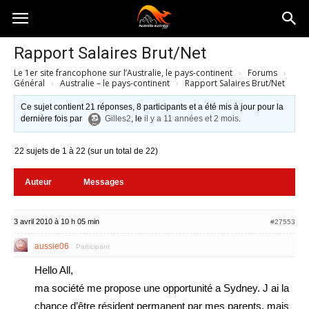
Australia-
Rapport Salaires Brut/Net
Le 1er site francophone sur l’Australie, le pays-continent
›
Forums
›
australie.com
Général
›
Australie – le pays-continent
›
Rapport Salaires Brut/Net
Ce sujet contient 21 réponses, 8 participants et a été mis à jour pour la
dernière fois par
Gilles2
, le
il y a 11 années et 2 mois
.
22 sujets de 1 à 22 (sur un total de 22)
Auteur
Messages
3 avril 2010 à 10 h 05 min
#27553
aussie06
Participant
Hello All,
ma société me propose une opportunité a Sydney. J ai la
chance d’être résident permanent par mes parents, mais