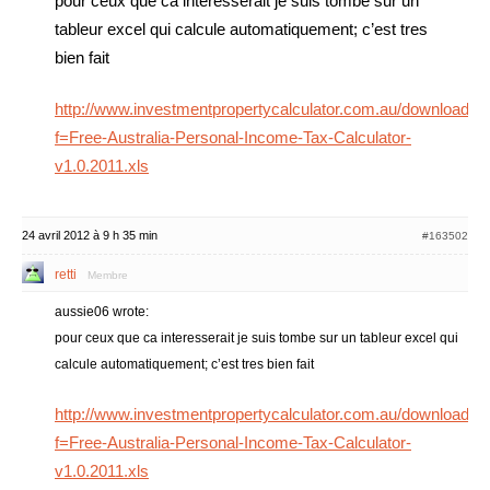
pour ceux que ca interesserait je suis tombe sur un
tableur excel qui calcule automatiquement; c’est tres
bien fait
http://www.investmentpropertycalculator.com.au/download.p
f=Free-Australia-Personal-Income-Tax-Calculator-
v1.0.2011.xls
24 avril 2012 à 9 h 35 min
#163502
retti
Membre
aussie06 wrote:
pour ceux que ca interesserait je suis tombe sur un tableur excel qui
calcule automatiquement; c’est tres bien fait
http://www.investmentpropertycalculator.com.au/download.p
f=Free-Australia-Personal-Income-Tax-Calculator-
v1.0.2011.xls