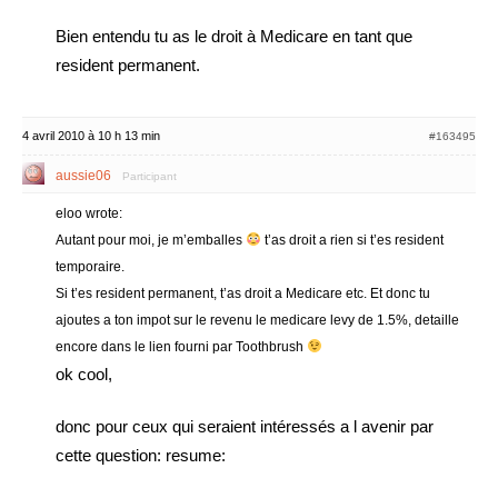
Bien entendu tu as le droit à Medicare en tant que
resident permanent.
4 avril 2010 à 10 h 13 min
#163495
aussie06
Participant
eloo wrote:
Autant pour moi, je m’emballes
t’as droit a rien si t’es resident
temporaire.
Si t’es resident permanent, t’as droit a Medicare etc. Et donc tu
ajoutes a ton impot sur le revenu le medicare levy de 1.5%, detaille
encore dans le lien fourni par Toothbrush
ok cool,
donc pour ceux qui seraient intéressés a l avenir par
cette question: resume: