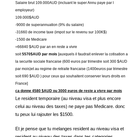
Salaire brut 109.000AUD (incluant le super Annu paye par l
employeur)
109.000$AUD
-9000 de superannuation (9% du salaire)
-31660 de income taxe (impot sur le revenu sur 100K$)
-1500 de Medicare
=66840 $AUD par an en reste a vivre
soit
5570$AUD par mois
[auxquels il faudrait enlever la cotisation a
la securite sociale francaise (600 euros par trimestre soit 300 $AUD
par mois)et au regime de retraite francaise (1400euros par trimestre
soit 690 $AUD ) pour ceux qui souhaitent conserver leurs droits en
France]
ca donne 4580 $AUD ou 3000 euros de reste a vivre par mois
Le resident temporaire (au niveau visa et plus encore
celui au niveau des taxes) ne paye pas Medicare. donc
tu peux lui rajouter les $1500.
Et je pense que tu melanges resident au niveau visa et
resident au niveau des taxes dans tes categories.