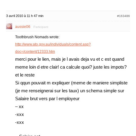
3 avril 2010 à 11 h 47 min
#163486
aussie06
Participant
Toothbrush Nomads wrote:
http://www.ato.gov.au/individuals/content.asp?
doc=/content/12333.htm
merci pour le lien, mais je l avais deja vu et c est quand
meme loin d etre clair! ca calcule quoi? juste les impots?
et le reste
Si qqun pouvait m expliquer (meme de maniere simpliste
(je me renseignerai sur les taux) un schema simple sur
Salaire brut vers par l employeur
– xx
-xxx
-xxx