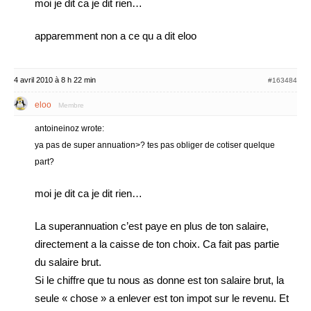
moi je dit ca je dit rien…
apparemment non a ce qu a dit eloo
4 avril 2010 à 8 h 22 min
#163484
eloo
Membre
antoineinoz wrote:
ya pas de super annuation>? tes pas obliger de cotiser quelque
part?
moi je dit ca je dit rien…
La superannuation c’est paye en plus de ton salaire,
directement a la caisse de ton choix. Ca fait pas partie
du salaire brut.
Si le chiffre que tu nous as donne est ton salaire brut, la
seule « chose » a enlever est ton impot sur le revenu. Et