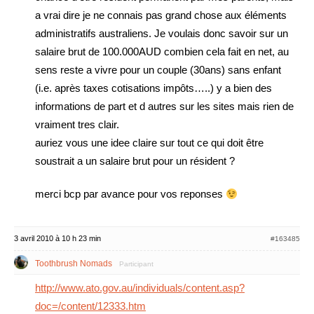
a vrai dire je ne connais pas grand chose aux éléments
administratifs australiens. Je voulais donc savoir sur un
salaire brut de 100.000AUD combien cela fait en net, au
sens reste a vivre pour un couple (30ans) sans enfant
(i.e. après taxes cotisations impôts…..) y a bien des
informations de part et d autres sur les sites mais rien de
vraiment tres clair.
auriez vous une idee claire sur tout ce qui doit être
soustrait a un salaire brut pour un résident ?
merci bcp par avance pour vos reponses
3 avril 2010 à 10 h 23 min
#163485
Toothbrush Nomads
Participant
http://www.ato.gov.au/individuals/content.asp?
doc=/content/12333.htm