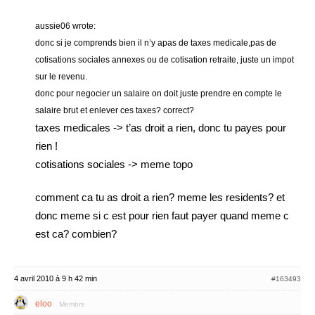
aussie06 wrote:
donc si je comprends bien il n’y apas de taxes medicale,pas de
cotisations sociales annexes ou de cotisation retraite, juste un impot
sur le revenu.
donc pour negocier un salaire on doit juste prendre en compte le
salaire brut et enlever ces taxes? correct?
taxes medicales -> t’as droit a rien, donc tu payes pour
rien !
cotisations sociales -> meme topo
comment ca tu as droit a rien? meme les residents? et
donc meme si c est pour rien faut payer quand meme c
est ca? combien?
4 avril 2010 à 9 h 42 min
#163493
eloo
Membre