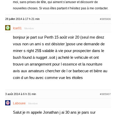
moi, sans prises de tête, qui aiment s’amuser et découvrir de
nouvelles choses. Si vous êtes partant n’hésitez pas à me contacter.
28 juillet 2014 à 17 h 21 min
#385906
Icar01
Membre
bonjour je part sur Perth 15 août voir 20 (seul me direz
vous non un ami s est désister )pose une demande de
miner s right 25$ valable à vie pour prospecter dans le
bush found à nugget .soit j acheté le vehicule et ont
trouve un arrangement pour l essence et la nourriture
avis aux amateurs chercher de l or barbecue et bière au
coin d un feu avec comme vue les étoiles
3 août 2014 à 6 h 31 min
#385907
Labouee
Membre
Salut je m appele Jonathan j ai 30 ans je pars sur