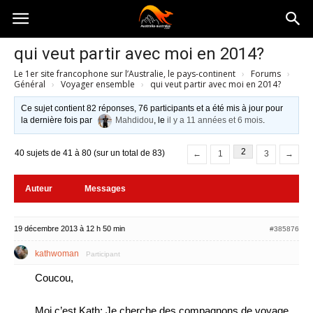
Australia-
qui veut partir avec moi en 2014?
Le 1er site francophone sur l’Australie, le pays-continent
›
Forums
›
australie.com
Général
›
Voyager ensemble
›
qui veut partir avec moi en 2014?
Ce sujet contient 82 réponses, 76 participants et a été mis à jour pour
la dernière fois par
Mahdidou
, le
il y a 11 années et 6 mois
.
2
40 sujets de 41 à 80 (sur un total de 83)
←
1
3
→
Auteur
Messages
19 décembre 2013 à 12 h 50 min
#385876
kathwoman
Participant
Coucou,
Moi c’est Kath; Je cherche des compagnons de voyage