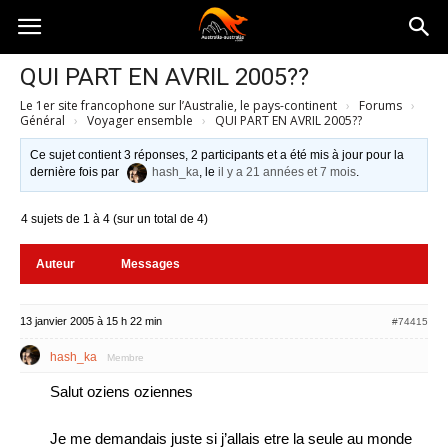
Australia-
QUI PART EN AVRIL 2005??
Le 1er site francophone sur l’Australie, le pays-continent
›
Forums
›
australie.com
Général
›
Voyager ensemble
›
QUI PART EN AVRIL 2005??
Ce sujet contient 3 réponses, 2 participants et a été mis à jour pour la
dernière fois par
hash_ka
, le
il y a 21 années et 7 mois
.
4 sujets de 1 à 4 (sur un total de 4)
Auteur
Messages
13 janvier 2005 à 15 h 22 min
#74415
hash_ka
Membre
Salut oziens oziennes
Je me demandais juste si j’allais etre la seule au monde