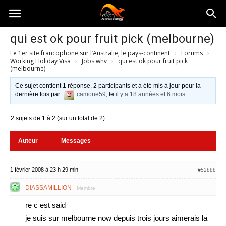
Australia-
qui est ok pour fruit pick (melbourne)
Le 1er site francophone sur l’Australie, le pays-continent
›
Forums
›
australie.com
Working Holiday Visa
›
Jobs whv
›
qui est ok pour fruit pick
(melbourne)
Ce sujet contient 1 réponse, 2 participants et a été mis à jour pour la
dernière fois par
camone59
, le
il y a 18 années et 6 mois
.
2 sujets de 1 à 2 (sur un total de 2)
Auteur
Messages
1 février 2008 à 23 h 29 min
#52888
DIASSAMILLION
Membre
re c est said
je suis sur melbourne now depuis trois jours aimerais la