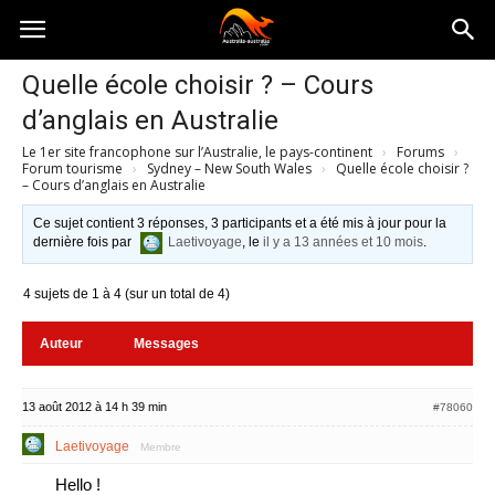
Australia-
Quelle école choisir ? – Cours
d’anglais en Australie
australie.com
Le 1er site francophone sur l’Australie, le pays-continent
›
Forums
›
Forum tourisme
›
Sydney – New South Wales
›
Quelle école choisir ?
– Cours d’anglais en Australie
Ce sujet contient 3 réponses, 3 participants et a été mis à jour pour la
dernière fois par
Laetivoyage
, le
il y a 13 années et 10 mois
.
4 sujets de 1 à 4 (sur un total de 4)
Auteur
Messages
13 août 2012 à 14 h 39 min
#78060
Laetivoyage
Membre
Hello !