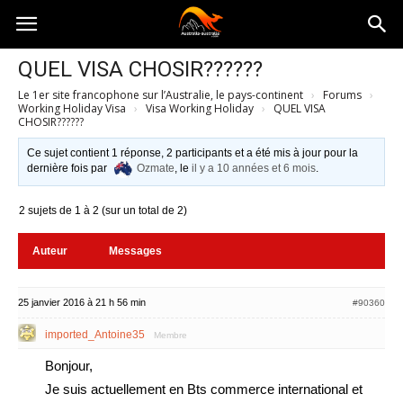
Australia-
QUEL VISA CHOSIR??????
Le 1er site francophone sur l’Australie, le pays-continent
›
Forums
›
australie.com
Working Holiday Visa
›
Visa Working Holiday
›
QUEL VISA
CHOSIR??????
Ce sujet contient 1 réponse, 2 participants et a été mis à jour pour la
dernière fois par
Ozmate
, le
il y a 10 années et 6 mois
.
2 sujets de 1 à 2 (sur un total de 2)
Auteur
Messages
25 janvier 2016 à 21 h 56 min
#90360
imported_Antoine35
Membre
Bonjour,
Je suis actuellement en Bts commerce international et