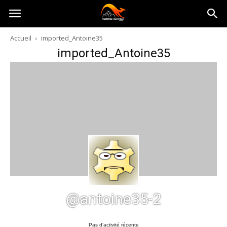
Australia-
Accueil
imported_Antoine35
imported_Antoine35
australie.com
@antoine35-2
Pas d’activité récente