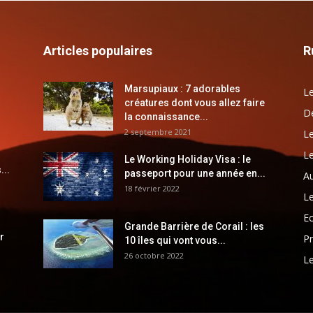
Articles populaires
R
Marsupiaux : 7 adorables
Le
créatures dont vous allez faire
Dé
la connaissance...
2 septembre 2021
Le
Le
Le Working Holiday Visa : le
...
passeport pour une année en...
Au
18 février 2022
Le
E
Grande Barrière de Corail : les
r
Pr
10 îles qui vont vous...
26 octobre 2022
Le