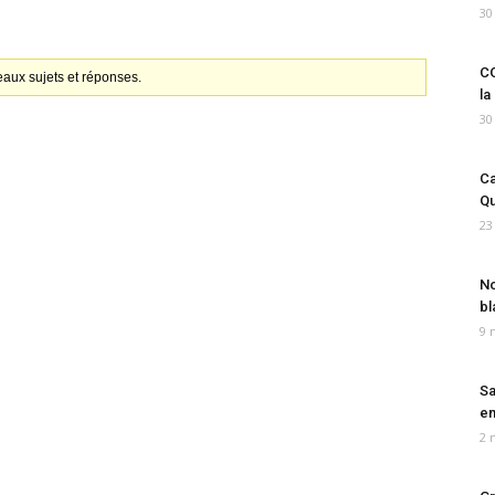
30
CO
aux sujets et réponses.
la
30
Ca
Qu
23
No
bl
9 
Sa
em
2 