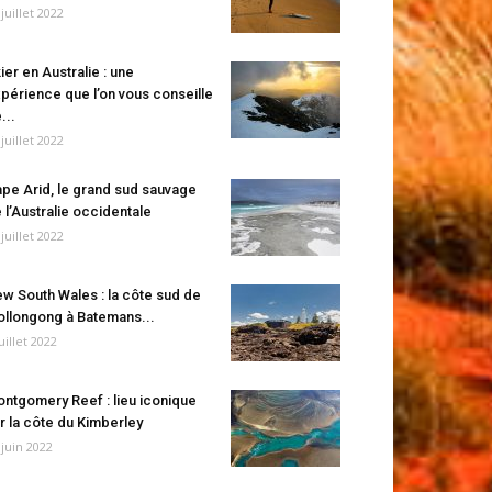
 juillet 2022
ier en Australie : une
périence que l’on vous conseille
...
 juillet 2022
pe Arid, le grand sud sauvage
 l’Australie occidentale
 juillet 2022
w South Wales : la côte sud de
llongong à Batemans...
juillet 2022
ntgomery Reef : lieu iconique
r la côte du Kimberley
 juin 2022