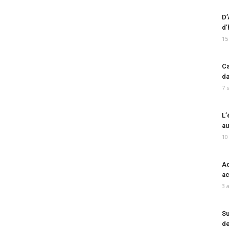
D’
d’
15
Ca
da
7 
L’
au
10
Ad
ac
3 
Su
de