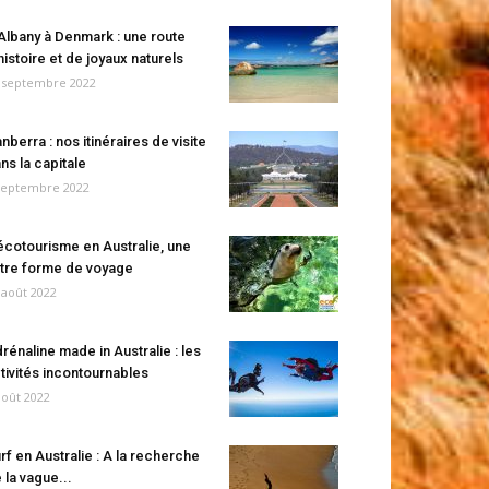
Albany à Denmark : une route
histoire et de joyaux naturels
 septembre 2022
nberra : nos itinéraires de visite
ns la capitale
septembre 2022
écotourisme en Australie, une
tre forme de voyage
 août 2022
rénaline made in Australie : les
tivités incontournables
août 2022
rf en Australie : A la recherche
 la vague...