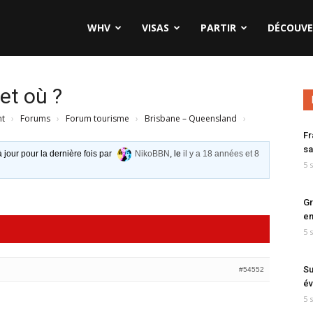
WHV
VISAS
PARTIR
DÉCOUVE
et où ?
nt
›
Forums
›
Forum tourisme
›
Brisbane – Queensland
›
Fr
sa
à jour pour la dernière fois par
NikoBBN
, le
il y a 18 années et 8
5 
Gr
en
5 
Su
#54552
év
5 