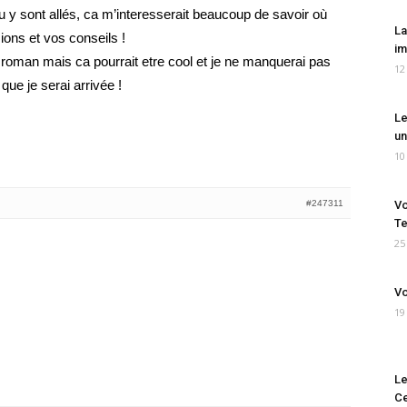
 y sont allés, ca m’interesserait beaucoup de savoir où
La
ions et vos conseils !
im
 roman mais ca pourrait etre cool et je ne manquerai pas
12
que je serai arrivée !
Le
un
10
#247311
Vo
Te
25
Vo
19
Le
Ce