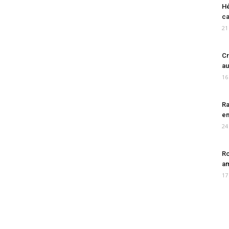
Hé
ca
21
Cr
au
16
Ra
en
24
Ro
am
17