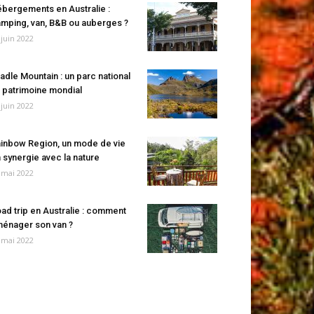
bergements en Australie :
mping, van, B&B ou auberges ?
 juin 2022
adle Mountain : un parc national
 patrimoine mondial
 juin 2022
inbow Region, un mode de vie
 synergie avec la nature
 mai 2022
ad trip en Australie : comment
énager son van ?
 mai 2022