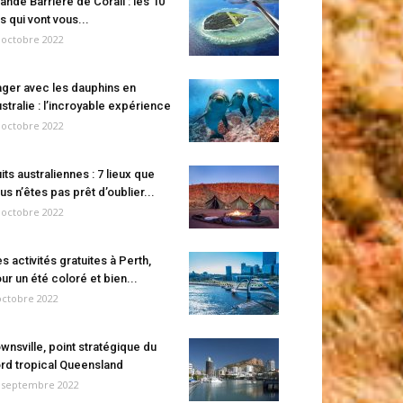
ande Barrière de Corail : les 10
es qui vont vous...
 octobre 2022
ger avec les dauphins en
stralie : l’incroyable expérience
 octobre 2022
its australiennes : 7 lieux que
us n’êtes pas prêt d’oublier...
 octobre 2022
s activités gratuites à Perth,
ur un été coloré et bien...
octobre 2022
wnsville, point stratégique du
rd tropical Queensland
 septembre 2022