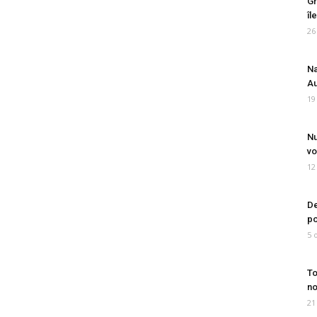
Gr
îl
26
Na
Au
19
Nu
vo
12
De
po
5 
To
no
21