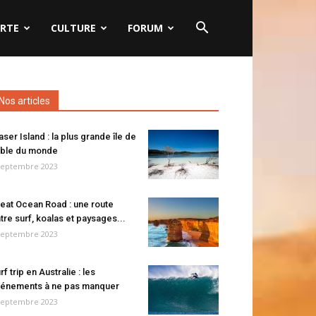
RTE
CULTURE
FORUM
Nos articles
aser Island : la plus grande île de
ble du monde
septembre 2023
eat Ocean Road : une route
tre surf, koalas et paysages...
septembre 2023
rf trip en Australie : les
énements à ne pas manquer
septembre 2023