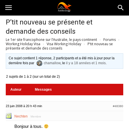
Australia-
P’tit nouveau se présente et
demande des conseils
australie.com
Le 1er site francophone sur l’Australie, le pays-continent
›
Forums
›
Working Holiday Visa
›
Visa Working Holiday
›
P’tit nouveau se
présente et demande des conseils
Ce sujet contient 1 réponse, 2 participants et a été mis à jour pour la
dernière fois par
chamallow
, le
il y a 18 années et 1 mois
.
2 sujets de 1 à 2 (sur un total de 2)
Auteur
Messages
23 juin 2008 à 20 h 43 min
#48380
Nechten
Membre
Bonjour à tous.