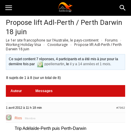
Australia-
Propose lift Adl-Perth / Perth Darwin
18 juin
australie.com
Le 1er site francophone sur l’Australie, le pays-continent
›
Forums
›
Working Holiday Visa
›
Covoiturage
›
Propose lift Adl-Perth / Perth
Darwin 18 juin
Ce sujet contient 7 réponses, 4 participants et a été mis à jour pour la
dernière fois par
ppellemartin
, le
il y a 14 années et 1 mois
.
8 sujets de 1 à 8 (sur un total de 8)
Auteur
Messages
1 avril 2012 à 11 h 18 min
#7962
Rios
Membre
Trip Adélaïde-Perth puis Perth-Darwin