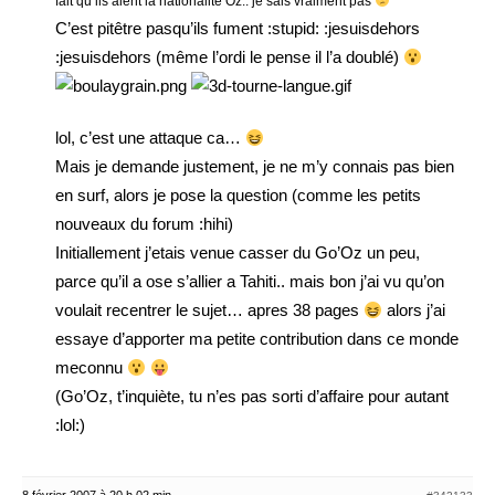
fait qu’ils aient la nationalité Oz.. je sais vraiment pas
C’est pitêtre pasqu’ils fument :stupid: :jesuisdehors
:jesuisdehors (même l’ordi le pense il l’a doublé)
lol, c’est une attaque ca…
Mais je demande justement, je ne m’y connais pas bien
en surf, alors je pose la question (comme les petits
nouveaux du forum :hihi)
Initiallement j’etais venue casser du Go’Oz un peu,
parce qu’il a ose s’allier a Tahiti.. mais bon j’ai vu qu’on
voulait recentrer le sujet… apres 38 pages
alors j’ai
essaye d’apporter ma petite contribution dans ce monde
meconnu
(Go’Oz, t’inquiète, tu n’es pas sorti d’affaire pour autant
:lol:)