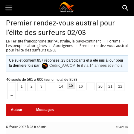
Australia-
Premier rendez-vous austral pour
l’élite des surfeurs 02/03
australie.com
Le 1er site francophone sur l’Australie, le pays-continent
›
Forums
›
Les peuples aborigènes
›
Aborigènes
›
Premier rendez-vous austral
pour l’élite des surfeurs 02/03
Ce sujet contient 857 réponses, 23 participants et a été mis à jour pour
la dernière fois par
Cedric_AACOM
, le
il y a 14 années et 9 mois
.
40 sujets de 561 à 600 (sur un total de 858)
15
…
…
←
1
2
3
14
16
20
21
22
→
Auteur
Messages
6 février 2007 à 23 h 43 min
#342116