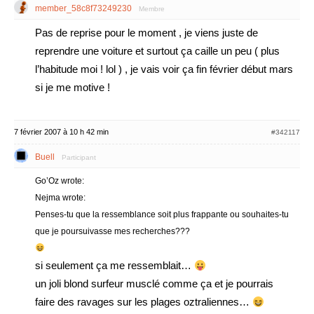
member_58c8f73249230
Membre
Pas de reprise pour le moment , je viens juste de
reprendre une voiture et surtout ça caille un peu ( plus
l’habitude moi ! lol ) , je vais voir ça fin février début mars
si je me motive !
7 février 2007 à 10 h 42 min
#342117
Buell
Participant
Go’Oz wrote:
Nejma wrote:
Penses-tu que la ressemblance soit plus frappante ou souhaites-tu
que je poursuivasse mes recherches???
si seulement ça me ressemblait…
un joli blond surfeur musclé comme ça et je pourrais
faire des ravages sur les plages oztraliennes…