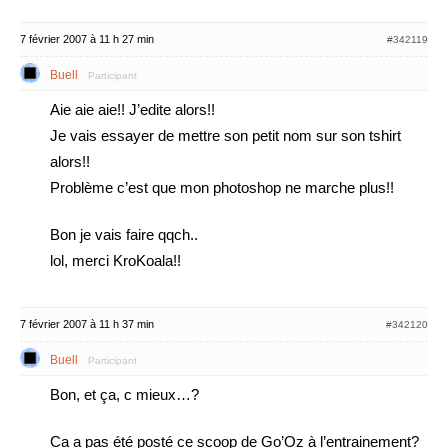
7 février 2007 à 11 h 27 min
#342119
Buell
Participant
Aie aie aie!! J’edite alors!!
Je vais essayer de mettre son petit nom sur son tshirt
alors!!
Problème c’est que mon photoshop ne marche plus!!
Bon je vais faire qqch..
lol, merci KroKoala!!
7 février 2007 à 11 h 37 min
#342120
Buell
Participant
Bon, et ça, c mieux…?
Ca a pas été posté ce scoop de Go’Oz à l’entrainement?