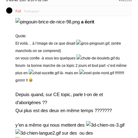
8 février 2007 à 20 h 02 min
#342133
Kat
Participant
a écrit
Quote:
Et voilà… à l’image de ce que disait
,
(entre
manchots on se comprend)
on vous confie -à vous les quelques
du
forum- la bonne marche de ce topic 2 jours et tout part -c’est même
plus en
là- mais en
!!!!!!!!!!
grrrrrr !!
Depuis quand, sur CE topic, parle t-on de
et
d’aborigènes ??
Qui plus est des deux en même temps ???????
y’en a même qui nous mettent des
sur des
ou des