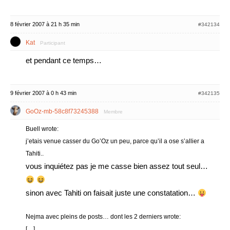
8 février 2007 à 21 h 35 min
#342134
Kat
Participant
et pendant ce temps…
9 février 2007 à 0 h 43 min
#342135
GoOz-mb-58c8f73245388
Membre
Buell wrote:
j’etais venue casser du Go’Oz un peu, parce qu’il a ose s’allier a
Tahiti..
vous inquiétez pas je me casse bien assez tout seul…
sinon avec Tahiti on faisait juste une constatation…
Nejma avec pleins de posts… dont les 2 derniers wrote:
[…]