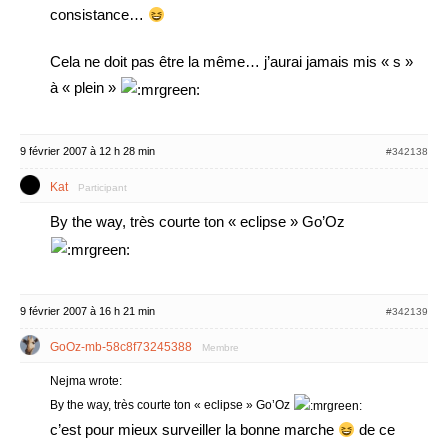
consistance…
Cela ne doit pas être la même… j’aurai jamais mis « s »
à « plein »
9 février 2007 à 12 h 28 min
#342138
Kat
Participant
By the way, très courte ton « eclipse » Go’Oz
9 février 2007 à 16 h 21 min
#342139
GoOz-mb-58c8f73245388
Membre
Nejma wrote:
By the way, très courte ton « eclipse » Go’Oz
c’est pour mieux surveiller la bonne marche
de ce