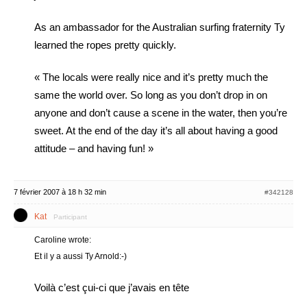
As an ambassador for the Australian surfing fraternity Ty
learned the ropes pretty quickly.
« The locals were really nice and it’s pretty much the
same the world over. So long as you don’t drop in on
anyone and don’t cause a scene in the water, then you’re
sweet. At the end of the day it’s all about having a good
attitude – and having fun! »
7 février 2007 à 18 h 32 min
#342128
Kat
Participant
Caroline wrote:
Et il y a aussi Ty Arnold:-)
Voilà c’est çui-ci que j’avais en tête