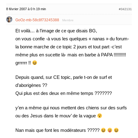
8 février 2007 à 0 h 19 min
#342131
GoOz-mb-58c8f73245388
Membre
Et voilà… à l’image de ce que disais BG,
on vous confie -à vous les quelques « nanas » du forum-
la bonne marche de ce topic 2 jours et tout part -c’est
même plus en sucette là- mais en barbe à PAPA !!!!!!!!!!
grrrrrr !!
Depuis quand, sur CE topic, parle t-on de surf et
d’aborigènes ??
Qui plus est des deux en même temps ???????
y’en a même qui nous mettent des chiens sur des surfs
ou des Jesus dans le mouv’ de la vague
Nan mais que font les modérateurs ?????