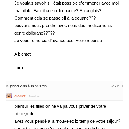
Je voulais savoir s’il était possible d’emmener avec moi
ma pilule. Faut il une ordonnance? En anglais?
Comment cela se passe t-il à la douane???
pouvons nous prendre avec nous des médicaments
genre doliprane?????
Je vous remercie d’avance pour votre réponse
A bientot
Lucie
10 janvier 2010 à 19 h 04 min
#171191
elodie8
Membre
biensur les filles,on ne va pa vous priver de votre
pillule,mdr
avez vous pensé a la rnouvelez lz temp de votre séjour?
car votre marque n’est peut etre pas vendu la ba