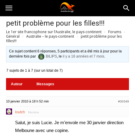
Australia-
petit problème pour les filles!!!
Le 1er site francophone sur l’Australie, le pays-continent
›
Forums
›
australie.com
Général
›
Australie – le pays-continent
›
petit problème pour les
filles!!!
Ce sujet contient 6 réponses, 5 participants et a été mis à jour pour la
dernière fois par
BILIPS
, le
il y a 16 années et 7 mois
.
7 sujets de 1 à 7 (sur un total de 7)
Auteur
Messages
10 janvier 2010 à 18 h 52 min
#30349
loutch
Membre
Salut, je suis Lucie. Je m’envole me 30 janvier direction
Melboune avec une copine.