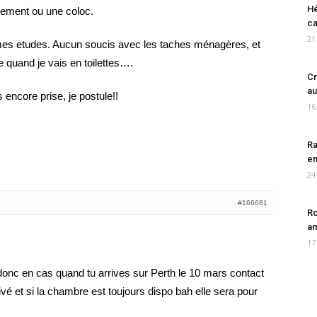
Hé
ogement ou une coloc.
ca
21
 mes etudes. Aucun soucis avec les taches ménagères, et
te quand je vais en toilettes….
Cr
au
 encore prise, je postule!!
16
Ra
en
24
#166681
Ro
am
17
donc en cas quand tu arrives sur Perth le 10 mars contact
é et si la chambre est toujours dispo bah elle sera pour