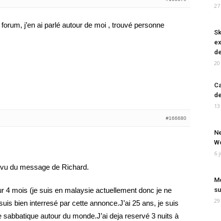
27
 forum, j’en ai parlé autour de moi , trouvé personne
Sk
ex
de
20
Ca
de
13
#166680
Ne
Wo
6 
au vu du message de Richard.
Mo
ur 4 mois (je suis en malaysie actuellement donc je ne
su
29
suis bien interresé par cette annonce.J’ai 25 ans, je suis
e sabbatique autour du monde.J’ai deja reservé 3 nuits à