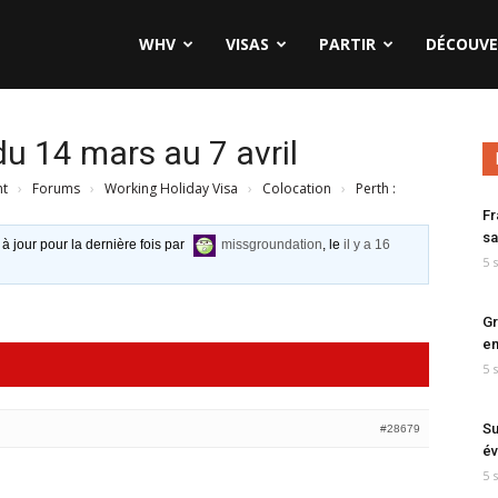
WHV
VISAS
PARTIR
DÉCOUVE
u 14 mars au 7 avril
nt
›
Forums
›
Working Holiday Visa
›
Colocation
›
Perth :
Fr
sa
 à jour pour la dernière fois par
missgroundation
, le
il y a 16
5 
Gr
en
5 
Su
#28679
év
5 