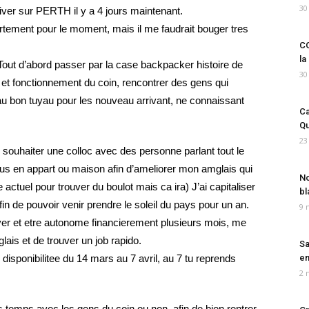
30
river sur PERTH il y a 4 jours maintenant.
rtement pour le moment, mais il me faudrait bouger tres
CO
la
Tout d’abord passer par la case backpacker histoire de
30
 et fonctionnement du coin, rencontrer des gens qui
au bon tuyau pour les nouveau arrivant, ne connaissant
Ca
Qu
23
souhaiter une colloc avec des personne parlant tout le
lus en appart ou maison afin d’ameliorer mon amglais qui
No
actuel pour trouver du boulot mais ca ira) J’ai capitaliser
bl
n de pouvoir venir prendre le soleil du pays pour un an.
9 
yer et etre autonome financierement plusieurs mois, me
ais et de trouver un job rapido.
Sa
disponibilitee du 14 mars au 7 avril, au 7 tu reprends
em
2 
temps avec les gens du coin ou non, afin de bien rentrer