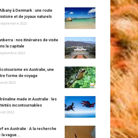
Albany à Denmark : une route
histoire et de joyaux naturels
 septembre 2022
nberra : nos itinéraires de visite
ns la capitale
septembre 2022
écotourisme en Australie, une
tre forme de voyage
 août 2022
rénaline made in Australie : les
tivités incontournables
août 2022
rf en Australie : A la recherche
 la vague...