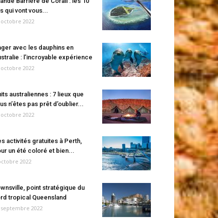
ande Barrière de Corail : les 10
es qui vont vous...
 octobre 2022
ger avec les dauphins en
stralie : l’incroyable expérience
 octobre 2022
its australiennes : 7 lieux que
us n’êtes pas prêt d’oublier...
 octobre 2022
s activités gratuites à Perth,
ur un été coloré et bien...
octobre 2022
wnsville, point stratégique du
rd tropical Queensland
 septembre 2022