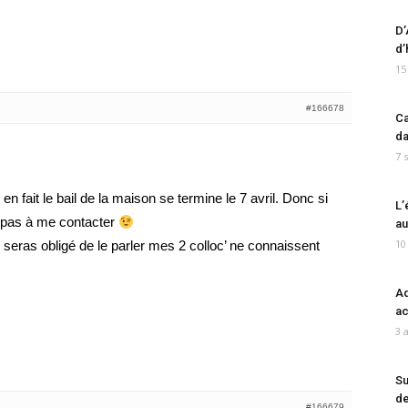
D’
d’
15
#166678
Ca
da
7 
en fait le bail de la maison se termine le 7 avril. Donc si
L’
e pas à me contacter
au
10
u seras obligé de le parler mes 2 colloc’ ne connaissent
Ad
ac
3 
Su
de
#166679