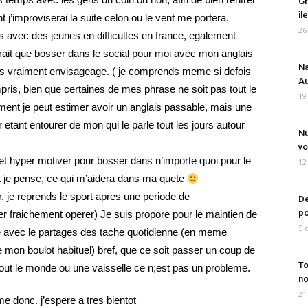
Gr
îl
 j’improviserai la suite celon ou le vent me portera.
26
s avec des jeunes en difficultes en france, egalement
erait que bosser dans le social pour moi avec mon anglais
Na
pas vraiment envisageage. ( je comprends meme si defois
Au
pris, bien que certaines de mes phrase ne soit pas tout le
19
ent je peut estimer avoir un anglais passable, mais une
etant entourer de mon qui le parle tout les jours autour
Nu
vo
et hyper motiver pour bosser dans n’importe quoi pour le
12
t je pense, ce qui m’aidera dans ma quete
r, je reprends le sport apres une periode de
De
po
r fraichement operer) Je suis propore pour le maintien de
5 
e avec le partages des tache quotidienne (en meme
 mon boulot habituel) bref, que ce soit passer un coup de
To
 tout le monde ou une vaisselle ce n;est pas un probleme.
no
21
e donc. j’espere a tres bientot