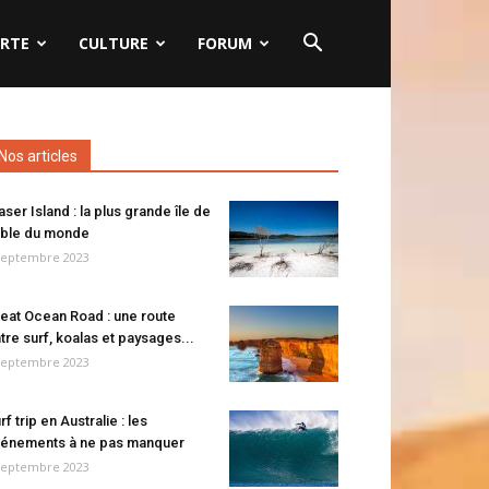
RTE
CULTURE
FORUM
Nos articles
aser Island : la plus grande île de
ble du monde
septembre 2023
eat Ocean Road : une route
tre surf, koalas et paysages...
septembre 2023
rf trip en Australie : les
énements à ne pas manquer
septembre 2023