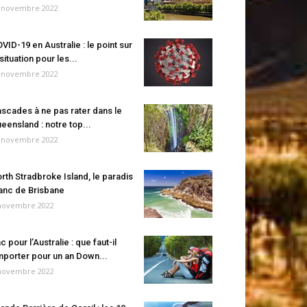
 novembre 2022
VID-19 en Australie : le point sur
 situation pour les...
 novembre 2022
scades à ne pas rater dans le
eensland : notre top...
 novembre 2022
rth Stradbroke Island, le paradis
anc de Brisbane
novembre 2022
c pour l’Australie : que faut-il
porter pour un an Down...
novembre 2022