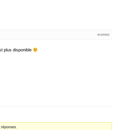
#166682
st plus disponible
t réponses.