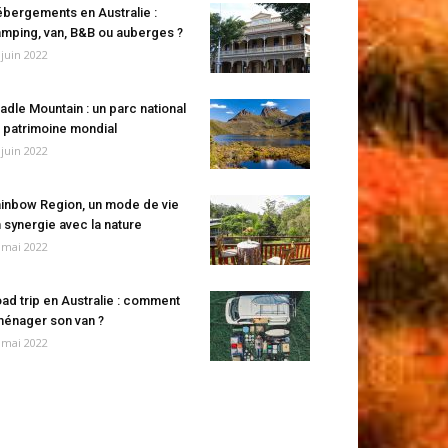
bergements en Australie :
mping, van, B&B ou auberges ?
 juin 2022
adle Mountain : un parc national
 patrimoine mondial
 juin 2022
inbow Region, un mode de vie
 synergie avec la nature
 mai 2022
ad trip en Australie : comment
énager son van ?
 mai 2022