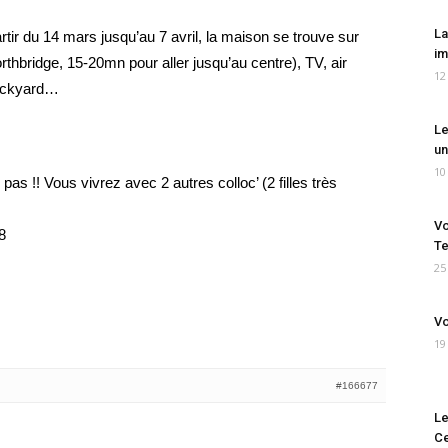
La
tir du 14 mars jusqu’au 7 avril, la maison se trouve sur
im
thbridge, 15-20mn pour aller jusqu’au centre), TV, air
12
backyard…
Le
un
10
pas !! Vous vivrez avec 2 autres colloc’ (2 filles très
Vo
8
Te
25
Vo
19
#166677
Le
Ce