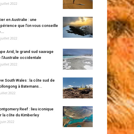
 juillet 2022
ier en Australie : une
périence que l’on vous conseille
...
 juillet 2022
pe Arid, le grand sud sauvage
 l’Australie occidentale
 juillet 2022
w South Wales : la côte sud de
llongong à Batemans...
juillet 2022
ntgomery Reef : lieu iconique
r la côte du Kimberley
 juin 2022