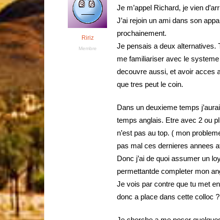
Je m’appel Richard, je vien d’ar
J’ai rejoin un ami dans son appa
prochainement.
Ririz
Je pensais a deux alternatives. 
Membre
me familiariser avec le systeme
decouvre aussi, et avoir acces 
que tres peut le coin.
Dans un deuxieme temps j’aurai 
temps anglais. Etre avec 2 ou p
n’est pas au top. ( mon probleme 
pas mal ces dernieres annees afi
Donc j’ai de quoi assumer un lo
permettantde completer mon angl
Je vois par contre que tu met en 
donc a place dans cette colloc ?
Je cherche a me poser quelques 