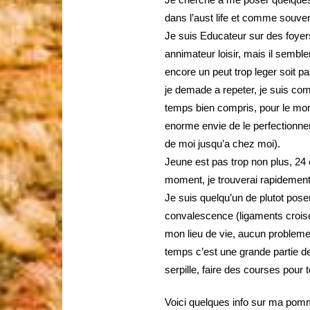
dans l’aust life et comme souvent
Je suis Educateur sur des foyer
annimateur loisir, mais il sembl
encore un peut trop leger soit 
je demade a repeter, je suis com
temps bien compris, pour le mom
enorme envie de le perfectionner 
de moi jusqu’a chez moi).
Jeune est pas trop non plus, 24 
moment, je trouverai rapidemen
Je suis quelqu’un de plutot pose
convalescence (ligaments croise
mon lieu de vie, aucun problem
temps c’est une grande partie de
serpille, faire des courses pour
Voici quelques info sur ma pomm