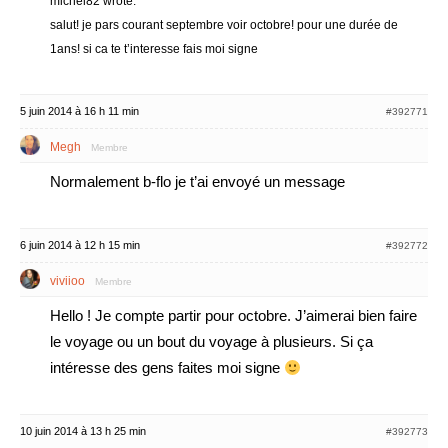
michel82 wrote:
salut! je pars courant septembre voir octobre! pour une durée de
1ans! si ca te t’interesse fais moi signe
5 juin 2014 à 16 h 11 min
#392771
Megh
Membre
Normalement b-flo je t’ai envoyé un message
6 juin 2014 à 12 h 15 min
#392772
viviioo
Membre
Hello ! Je compte partir pour octobre. J’aimerai bien faire
le voyage ou un bout du voyage à plusieurs. Si ça
intéresse des gens faites moi signe
10 juin 2014 à 13 h 25 min
#392773