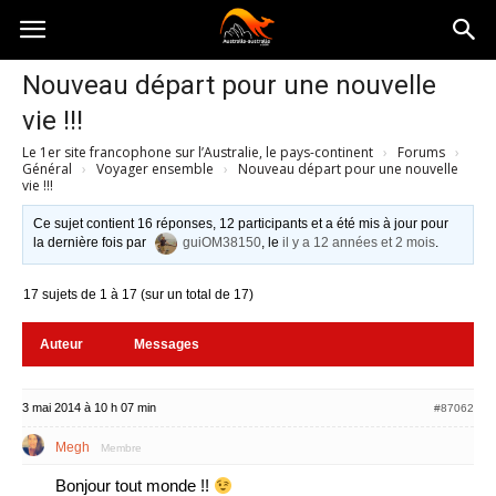
Australia-
Nouveau départ pour une nouvelle
vie !!!
australie.com
Le 1er site francophone sur l’Australie, le pays-continent
›
Forums
›
Général
›
Voyager ensemble
›
Nouveau départ pour une nouvelle
vie !!!
Ce sujet contient 16 réponses, 12 participants et a été mis à jour pour
la dernière fois par
guiOM38150
, le
il y a 12 années et 2 mois
.
17 sujets de 1 à 17 (sur un total de 17)
Auteur
Messages
3 mai 2014 à 10 h 07 min
#87062
Megh
Membre
Bonjour tout monde !!