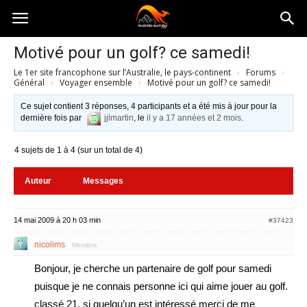
Australia-
Motivé pour un golf? ce samedi!
Le 1er site francophone sur l’Australie, le pays-continent
›
Forums
›
australie.com
Général
›
Voyager ensemble
›
Motivé pour un golf? ce samedi!
Ce sujet contient 3 réponses, 4 participants et a été mis à jour pour la
dernière fois par
jjlmartin
, le
il y a 17 années et 2 mois
.
4 sujets de 1 à 4 (sur un total de 4)
Auteur
Messages
14 mai 2009 à 20 h 03 min
#37423
nicolims
Membre
Bonjour, je cherche un partenaire de golf pour samedi
puisque je ne connais personne ici qui aime jouer au golf.
classé 21, si quelqu’un est intéressé merci de me