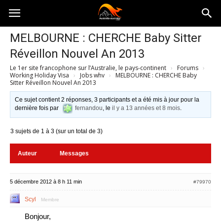
Australia-
MELBOURNE : CHERCHE Baby Sitter
Réveillon Nouvel An 2013
australie.com
Le 1er site francophone sur l’Australie, le pays-continent
›
Forums
›
Working Holiday Visa
›
Jobs whv
›
MELBOURNE : CHERCHE Baby
Sitter Réveillon Nouvel An 2013
Ce sujet contient 2 réponses, 3 participants et a été mis à jour pour la
dernière fois par
fernandou
, le
il y a 13 années et 8 mois
.
3 sujets de 1 à 3 (sur un total de 3)
Auteur
Messages
5 décembre 2012 à 8 h 11 min
#79970
Scyl
Membre
Bonjour,