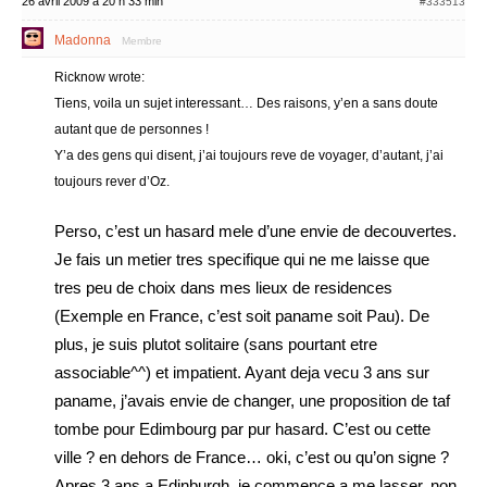
26 avril 2009 à 20 h 33 min
#333513
Madonna
Membre
Ricknow wrote:
Tiens, voila un sujet interessant… Des raisons, y’en a sans doute
autant que de personnes !
Y’a des gens qui disent, j’ai toujours reve de voyager, d’autant, j’ai
toujours rever d’Oz.
Perso, c’est un hasard mele d’une envie de decouvertes.
Je fais un metier tres specifique qui ne me laisse que
tres peu de choix dans mes lieux de residences
(Exemple en France, c’est soit paname soit Pau). De
plus, je suis plutot solitaire (sans pourtant etre
associable^^) et impatient. Ayant deja vecu 3 ans sur
paname, j’avais envie de changer, une proposition de taf
tombe pour Edimbourg par pur hasard. C’est ou cette
ville ? en dehors de France… oki, c’est ou qu’on signe ?
Apres 3 ans a Edinburgh, je commence a me lasser, non