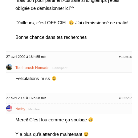
mais bon pour partir en Australie si longtemps j’étais
obligée de démissionner ici^^
D’ailleurs, c’est OFFICIEL
J’ai démissionné ce matin!
Bonne chance dans tes recherches
27 avril 2009 à 16 h 55 min
#333516
Toothbrush Nomads
Participant
Félicitations miss
27 avril 2009 à 16 h 58 min
#333517
Nathy
Membre
Merci! C’est fou comme ça soulage
Y a plus qu’à attendre maintenant