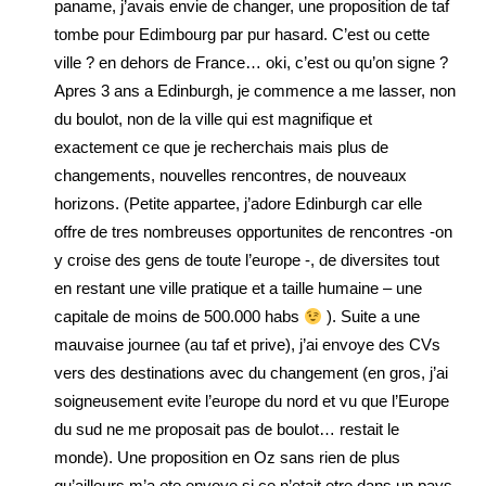
paname, j’avais envie de changer, une proposition de taf
tombe pour Edimbourg par pur hasard. C’est ou cette
ville ? en dehors de France… oki, c’est ou qu’on signe ?
Apres 3 ans a Edinburgh, je commence a me lasser, non
du boulot, non de la ville qui est magnifique et
exactement ce que je recherchais mais plus de
changements, nouvelles rencontres, de nouveaux
horizons. (Petite appartee, j’adore Edinburgh car elle
offre de tres nombreuses opportunites de rencontres -on
y croise des gens de toute l’europe -, de diversites tout
en restant une ville pratique et a taille humaine – une
capitale de moins de 500.000 habs
). Suite a une
mauvaise journee (au taf et prive), j’ai envoye des CVs
vers des destinations avec du changement (en gros, j’ai
soigneusement evite l’europe du nord et vu que l’Europe
du sud ne me proposait pas de boulot… restait le
monde). Une proposition en Oz sans rien de plus
qu’ailleurs m’a ete envoye si ce n’etait etre dans un pays