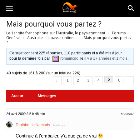
Australia-
Mais pourquoi vous partez ?
Le 1er site francophone sur l’Australie, le pays-continent
›
Forums
›
australie.com
Général
›
Australie – le pays-continent
›
Mais pourquoi vous partez
?
Ce sujet contient 225 réponses, 110 participants et a été mis à jour
pour la dernière fois par
romaincdg
, le
il y a 17 années et 1 mois
.
40 sujets de 161 à 200 (sur un total de 226)
5
←
1
2
3
4
6
→
Auteur
Messages
24 avril 2009 à 5 h 48 min
#333502
Toothbrush Nomads
Participant
Continue à t’emballer, y’a que ça de vrai
!