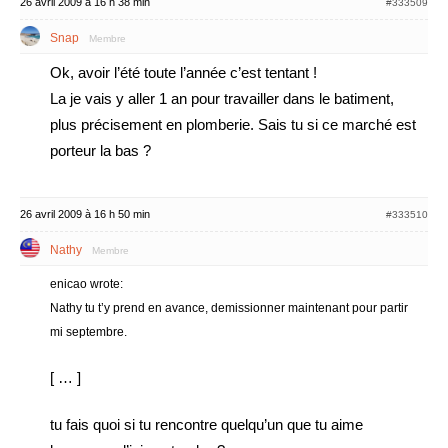
26 avril 2009 à 16 h 38 min
#333509
Snap
Membre
Ok, avoir l’été toute l’année c’est tentant !
La je vais y aller 1 an pour travailler dans le batiment,
plus précisement en plomberie. Sais tu si ce marché est
porteur la bas ?
26 avril 2009 à 16 h 50 min
#333510
Nathy
Membre
enicao wrote:
Nathy tu t’y prend en avance, demissionner maintenant pour partir
mi septembre.
[ … ]
tu fais quoi si tu rencontre quelqu’un que tu aime