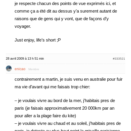
je respecte chacun des points de vue exprimés ici, et
comme ça a été dit au dessus y’a surement autant de
raisons que de gens qui y vont, que de façons d’y
voyager.
Just enjoy, life’s short ;P
28 avril 2009 à 13 h 51 min
#333521
enicao
Membre
contrairement a martin, je suis venu en australie pour fuir
ma vie d’avant qui me faisais trop chier:
– je voulais vivre au bord de la mer, j’habitais pres de
paris (je faisais approximativement 20 000km par an
pour aller a la plage faire du kite)
– je voulais vivre au chaud et au soleil, j’habitais pres de
paris, je deteste au plus haut point la grisaille parisienne,