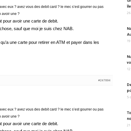
Gr
îl
avec eux ? avez vous des debit card ? le mec s’est gourrer ou pas
26
n avoir une ?
ent pour avoir une carte de debit.
chose, sauf que moi je suis chez NAB.
Na
Au
19
t qu’a une carte pour retirer en ATM et payer dans les
Nu
vo
12
#247894
De
po
5 
avec eux ? avez vous des debit card ? le mec s’est gourrer ou pas
To
n avoir une ?
no
ent pour avoir une carte de debit.
21