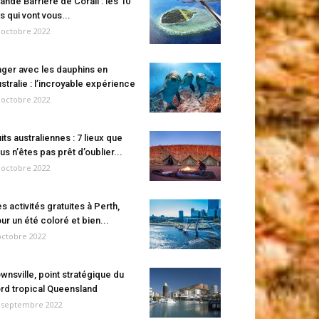
ande Barrière de Corail : les 10
es qui vont vous...
 octobre 2022
ger avec les dauphins en
stralie : l’incroyable expérience
 octobre 2022
its australiennes : 7 lieux que
us n’êtes pas prêt d’oublier...
 octobre 2022
s activités gratuites à Perth,
ur un été coloré et bien...
octobre 2022
wnsville, point stratégique du
rd tropical Queensland
 septembre 2022