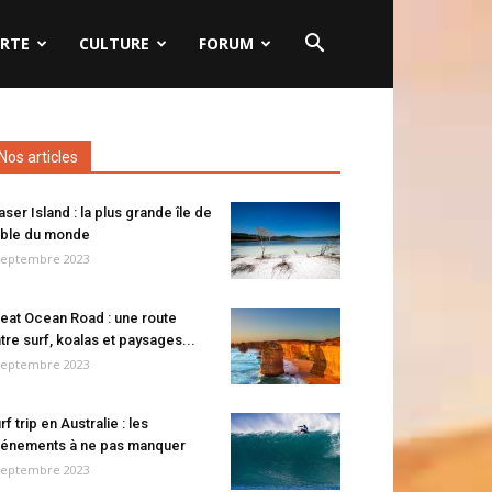
RTE
CULTURE
FORUM
Nos articles
aser Island : la plus grande île de
ble du monde
septembre 2023
eat Ocean Road : une route
tre surf, koalas et paysages...
septembre 2023
rf trip en Australie : les
énements à ne pas manquer
septembre 2023