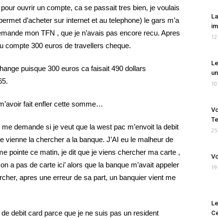
e pour ouvrir un compte, ca se passait tres bien, je voulais
La
permet d’acheter sur internet et au telephone) le gars m’a
im
demande mon TFN , que je n’avais pas encore recu. Apres
12
u compte 300 euros de travellers cheque.
Le
hange puisque 300 euros ca faisait 490 dollars
un
65.
10
 m’avoir fait enfler cette somme…
Vo
Te
 me demande si je veut que la west pac m’envoit la debit
25
 vienne la chercher a la banque. J’AI eu le malheur de
 pointe ce matin, je dit que je viens chercher ma carte ,
Vo
 on a pas de carte ici’ alors que la banque m’avait appeler
19
rcher, apres une erreur de sa part, un banquier vient me
Le
r de debit card parce que je ne suis pas un resident
Ce