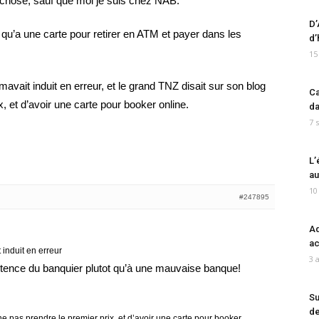
chose, sauf que moi je suis chez NAB.
D’
t qu’a une carte pour retirer en ATM et payer dans les
d’
15
avait induit en erreur, et le grand TNZ disait sur son blog
Ca
, et d’avoir une carte pour booker online.
da
7 
L’
au
10
#247895
Ad
ac
 induit en erreur
3 
petence du banquier plutot qu’à une mauvaise banque!
Su
de
ne pas prendre le premier prix, et d’avoir une carte pour booker