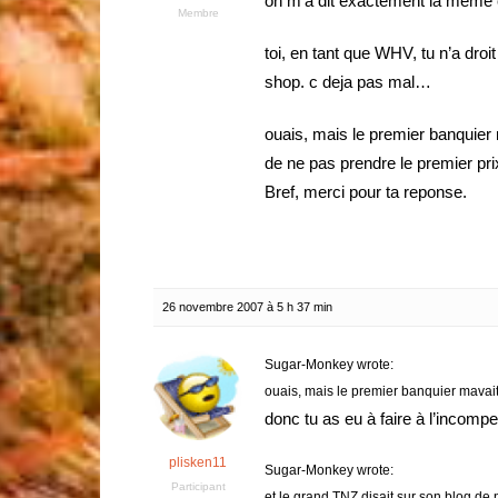
on m’a dit exactement la meme 
Membre
toi, en tant que WHV, tu n’a droi
shop. c deja pas mal…
ouais, mais le premier banquier m
de ne pas prendre le premier prix
Bref, merci pour ta reponse.
26 novembre 2007 à 5 h 37 min
Sugar-Monkey wrote:
ouais, mais le premier banquier mavait
donc tu as eu à faire à l’incom
plisken11
Sugar-Monkey wrote:
Participant
et
le grand TNZ
disait sur son blog de 