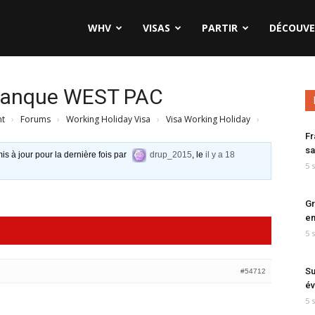
WHV
VISAS
PARTIR
DÉCOUVE
 banque WEST PAC
nt
›
Forums
›
Working Holiday Visa
›
Visa Working Holiday
›
Fr
sa
is à jour pour la dernière fois par
drup_2015
, le
il y a 18
5 
Gr
en
5 
Su
#54712
év
5 