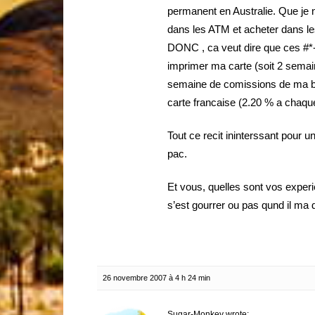
permanent en Australie. Que je ne
dans les ATM et acheter dans l
DONC , ca veut dire que ces #*-
imprimer ma carte (soit 2 semain
semaine de comissions de ma ban
carte francaise (2.20 % a chaqu
Tout ce recit ininterssant pour un
pac.
Et vous, quelles sont vos exper
s’est gourrer ou pas qund il ma 
26 novembre 2007 à 4 h 24 min
Sugar-Monkey wrote: