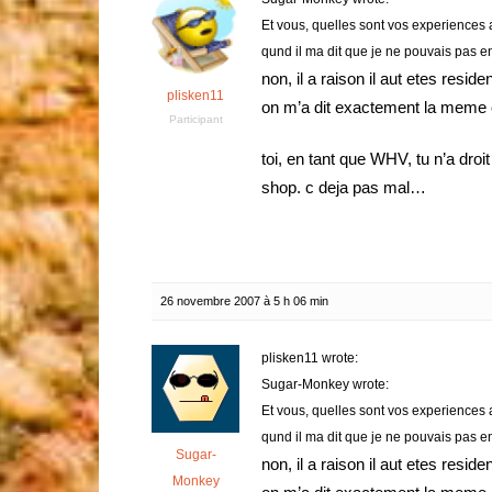
Et vous, quelles sont vos experiences 
qund il ma dit que je ne pouvais pas e
non, il a raison il aut etes resid
plisken11
on m’a dit exactement la meme 
Participant
toi, en tant que WHV, tu n’a droi
shop. c deja pas mal…
26 novembre 2007 à 5 h 06 min
plisken11 wrote:
Sugar-Monkey wrote:
Et vous, quelles sont vos experiences 
qund il ma dit que je ne pouvais pas e
Sugar-
non, il a raison il aut etes resid
Monkey