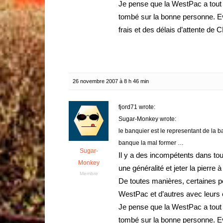
Je pense que la WestPac a tout
tombé sur la bonne personne. E
frais et des délais d’attente de
26 novembre 2007 à 8 h 46 min
fjord71 wrote:
Sugar-Monkey wrote:
le banquier est le representant de la b
banque la mal former …
Sugar-
Il y a des incompétents dans tout
Monkey
une généralité et jeter la pierre à 
Membre
De toutes manières, certaines 
WestPac et d’autres avec leurs
Je pense que la WestPac a tout
tombé sur la bonne personne. E