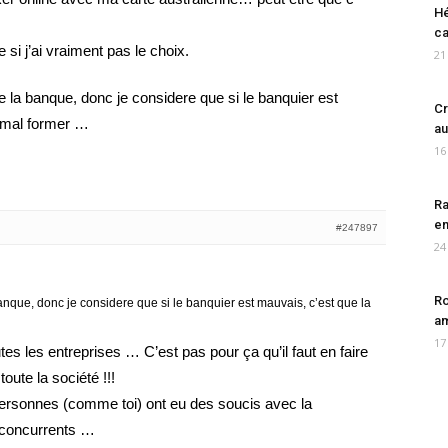
Hé
ca
e si j’ai vraiment pas le choix.
21
de la banque, donc je considere que si le banquier est
Cr
a mal former …
au
16
Ra
en
#247897
24
Ro
anque, donc je considere que si le banquier est mauvais, c’est que la
am
17
es les entreprises … C’est pas pour ça qu’il faut en faire
toute la société !!!
personnes (comme toi) ont eu des soucis avec la
 concurrents …