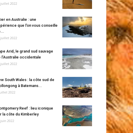
 juillet 2022
ier en Australie : une
périence que l’on vous conseille
...
 juillet 2022
pe Arid, le grand sud sauvage
 l’Australie occidentale
 juillet 2022
w South Wales : la côte sud de
llongong à Batemans...
juillet 2022
ntgomery Reef : lieu iconique
r la côte du Kimberley
 juin 2022