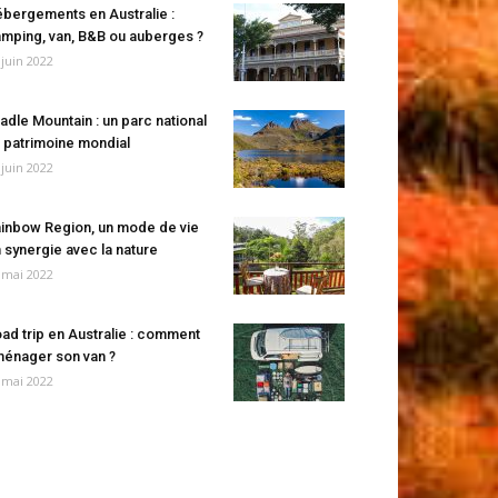
bergements en Australie :
mping, van, B&B ou auberges ?
 juin 2022
adle Mountain : un parc national
 patrimoine mondial
 juin 2022
inbow Region, un mode de vie
 synergie avec la nature
 mai 2022
ad trip en Australie : comment
énager son van ?
 mai 2022