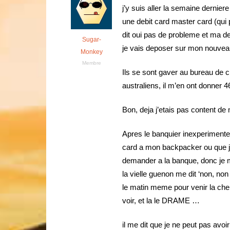
j’y suis aller la semaine dernier
une debit card master card (qui 
dit oui pas de probleme et ma 
Sugar-
je vais deposer sur mon nouvea
Monkey
Membre
Ils se sont gaver au bureau de c
australiens, il m’en ont donner 4
Bon, deja j’etais pas content de
Apres le banquier inexperimente
card a mon backpacker ou que je
demander a la banque, donc je me
la vielle guenon me dit ‘non, non
le matin meme pour venir la che
voir, et la le DRAME …
il me dit que je ne peut pas avoi