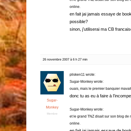
online.
en fait jai jamais essaye de boo
possible?
sinon, j’utiliserai ma CB francais
26 novembre 2007 à 6 h 27 min
plisken11 wrote:
Sugar-Monkey wrote:
ouais, mais le premier banquier mavait
donc tu as eu à faire à l’incom
Sugar-
Monkey
Sugar-Monkey wrote:
Membre
et
le grand TNZ
disait sur son blog de 
online.
en fait jai jamais essaye de boo