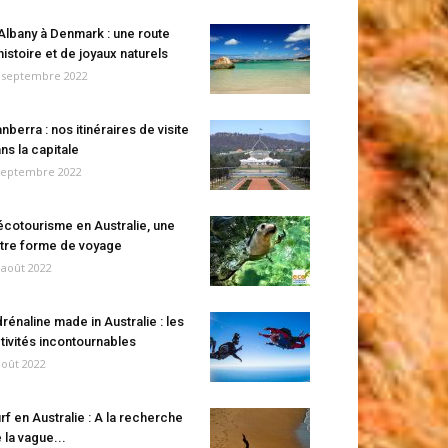
Albany à Denmark : une route
histoire et de joyaux naturels
 septembre 2022
nberra : nos itinéraires de visite
ns la capitale
septembre 2022
écotourisme en Australie, une
tre forme de voyage
 août 2022
rénaline made in Australie : les
tivités incontournables
août 2022
rf en Australie : A la recherche
 la vague...