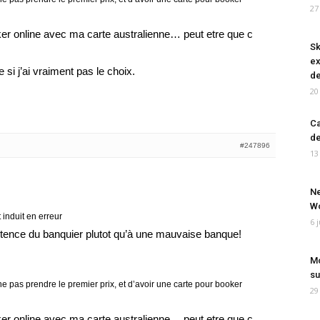
27
ker online avec ma carte australienne… peut etre que c
Sk
ex
e si j’ai vraiment pas le choix.
de
20
Ca
de
#247896
13
Ne
Wo
 induit en erreur
6 
petence du banquier plutot qu’à une mauvaise banque!
Mo
su
ne pas prendre le premier prix, et d’avoir une carte pour booker
29
ker online avec ma carte australienne… peut etre que c