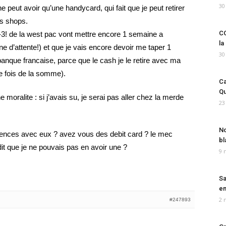
30
 peut avoir qu’une handycard, qui fait que je peut retirer
es shops.
CO
3! de la west pac vont mettre encore 1 semaine a
la
e d’attente!) et que je vais encore devoir me taper 1
30
que francaise, parce que le cash je le retire avec ma
e fois de la somme).
Ca
Qu
e moralite : si j’avais su, je serai pas aller chez la merde
23
No
iences avec eux ? avez vous des debit card ? le mec
bl
dit que je ne pouvais pas en avoir une ?
9 
Sa
em
2 
#247893