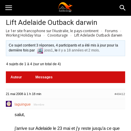
Australia-
Lift Adelaide Outback darwin
Le 1er site francophone sur l’Australie, le pays-continent
›
Forums
›
australie.com
Working Holiday Visa
›
Covoiturage
›
Lift Adelaide Outback darwin
Ce sujet contient 3 réponses, 4 participants et a été mis à jour pour la
dernière fois par
joss1
, le
il y a 18 années et 2 mois
.
4 sujets de 1 à 4 (sur un total de 4)
Auteur
Messages
21 mai 2008 à 1 h 18 min
#49412
laguingue
Membre
salut,
j’arrive sur Adelaide le 23 mai et j’y reste jusqu’a ce que